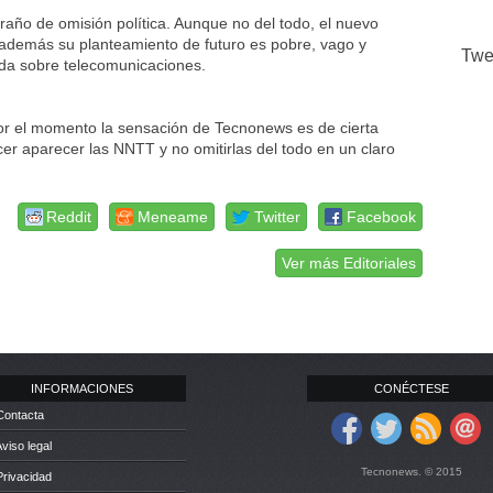
raño de omisión política. Aunque no del todo, el nuevo
y además su planteamiento de futuro es pobre, vago y
Twe
ada sobre telecomunicaciones.
r el momento la sensación de Tecnonews es de cierta
r aparecer las NNTT y no omitirlas del todo en un claro
Reddit
Meneame
Twitter
Facebook
Ver más Editoriales
INFORMACIONES
CONÉCTESE
Contacta
Aviso legal
Tecnonews. © 2015
Privacidad