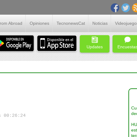
From Abroad
Opiniones
TecnonewsCat
Noticias
Videojuego
Updates
Encuesta
Cua
dec
s 00:26:24
HU
es
ter