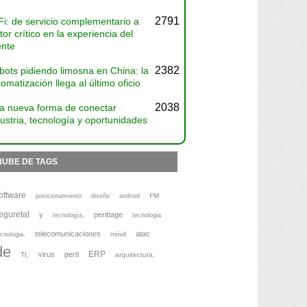
2791
Fi: de servicio complementario a
tor crítico en la experiencia del
ente
2382
bots pidiendo limosna en China: la
omatización llega al último oficio
2038
a nueva forma de conectar
ustria, tecnología y oportunidades
NUBE DE TAGS
oftware
FM
posicionamiento
diseño
android
eguretat
y
perittage
tecnología,
tecnologia
telecomunicaciones
atac
móvil
cnologia,
de
ERP
virus
perti
TI,
arquitectura,