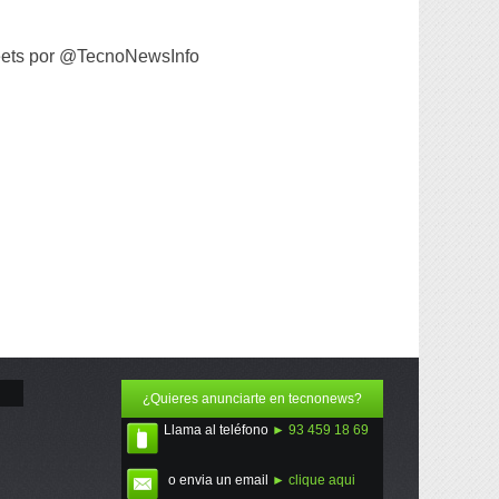
ets por @TecnoNewsInfo
¿Quieres anunciarte en tecnonews?
Llama al teléfono
► 93 459 18 69
o envia un email
► clique aqui