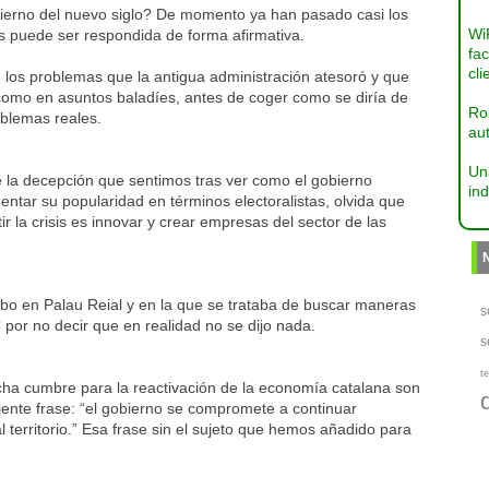
erno del nuevo siglo? De momento ya han pasado casi los
Wi
as puede ser respondida de forma afirmativa.
fac
cli
 los problemas que la antigua administración atesoró y que
í como en asuntos baladíes, antes de coger como se diría de
Ro
oblemas reales.
aut
Un
e la decepción que sentimos tras ver como el gobierno
ind
ntar su popularidad en términos electoralistas, olvida que
 la crisis es innovar y crear empresas del sector de las
o en Palau Reial y en la que se trataba de buscar maneras
s
 por no decir que en realidad no se dijo nada.
s
te
cha cumbre para la reactivación de la economía catalana son
iente frase: “el gobierno se compromete a continuar
 territorio.” Esa frase sin el sujeto que hemos añadido para