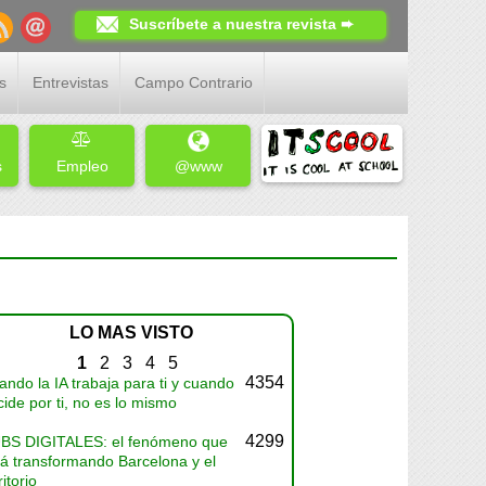
Suscríbete a nuestra revista ➨
s
Entrevistas
Campo Contrario
s
Empleo
@www
LO MAS VISTO
1
2
3
4
5
4354
ndo la IA trabaja para ti y cuando
ide por ti, no es lo mismo
4299
BS DIGITALES: el fenómeno que
tá transformando Barcelona y el
ritorio