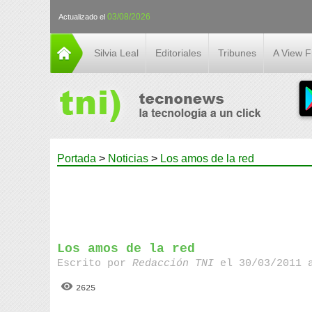
03/08/2026
Actualizado el
Silvia Leal
Editoriales
Tribunes
A View 
Portada
>
Noticias
>
Los amos de la red
Los amos de la red
Escrito por
Redacción TNI
el 30/03/2011 
2625