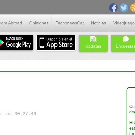
From Abroad
Opiniones
TecnonewsCat
Noticias
Videojuego
Updates
Encuesta
Cua
dec
a las 00:27:46
HU
es
ter