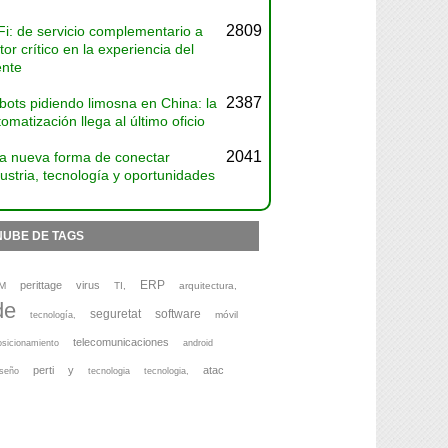
2809
Fi: de servicio complementario a
tor crítico en la experiencia del
ente
2387
bots pidiendo limosna en China: la
omatización llega al último oficio
2041
a nueva forma de conectar
ustria, tecnología y oportunidades
NUBE DE TAGS
ERP
perittage
virus
M
TI,
arquitectura,
de
seguretat
software
móvil
tecnología,
telecomunicaciones
osicionamiento
android
perti
y
atac
iseño
tecnologia
tecnologia,