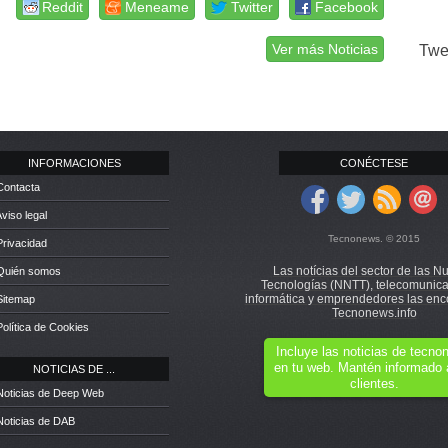
Reddit
Meneame
Twitter
Facebook
Ver más Noticias
Twe
INFORMACIONES
CONÉCTESE
Contacta
Aviso legal
Tecnonews. © 2015
Privacidad
Las notícias del sector de las N
 Quién somos
Tecnologías (NNTT), telecomunica
informática y emprendedores las enc
Sitemap
Tecnonews.info
Política de Cookies
Incluye las noticias de tecn
en tu web. Mantén informado 
NOTICIAS DE ...
clientes.
Noticias de Deep Web
Noticias de DAB