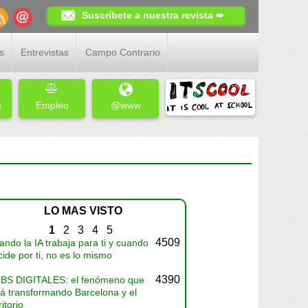
Suscríbete a nuestra revista ➨
s
Entrevistas
Campo Contrario
s
Empleo
@www
LO MAS VISTO
1
2
3
4
5
4509
ndo la IA trabaja para ti y cuando
ide por ti, no es lo mismo
4390
BS DIGITALES: el fenómeno que
tá transformando Barcelona y el
ritorio