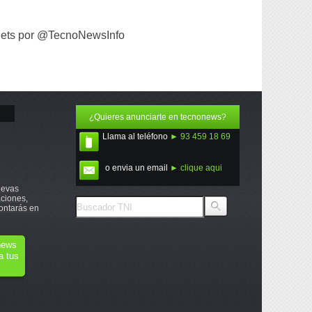
ets por @TecnoNewsInfo
¿Quieres anunciarte en tecnonews?
Llama al teléfono
► 93 459 18 69
o envia un email
► clique aqui
uevas
ciones,
ontarás en
onews
a tus