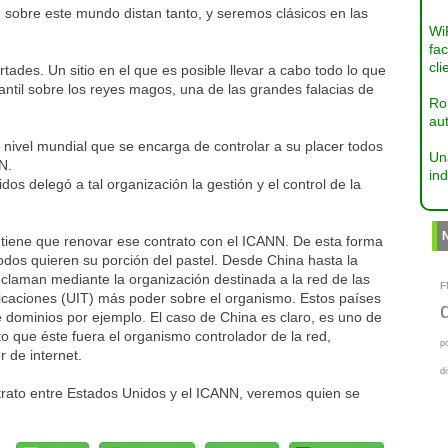
ad sobre este mundo distan tanto, y seremos clásicos en las
Wi
fac
cli
tades. Un sitio en el que es posible llevar a cabo todo lo que
antil sobre los reyes magos, una de las grandes falacias de
Ro
aut
nivel mundial que se encarga de controlar a su placer todos
Un
N.
ind
s delegó a tal organización la gestión y el control de la
tiene que renovar ese contrato con el ICANN. De esta forma
dos quieren su porción del pastel. Desde China hasta la
eclaman mediante la organización destinada a la red de las
F
nicaciones (UIT) más poder sobre el organismo. Estos países
e dominios por ejemplo. El caso de China es claro, es uno de
o que éste fuera el organismo controlador de la red,
p
r de internet.
d
trato entre Estados Unidos y el ICANN, veremos quien se