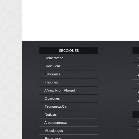
SECCIONES
· Hemeroteca
· 
· Silvia Leal
· 
· Editoriales
· 
· Tribunes
·
· A View From Abroad
· 
· Opiniones
· 
· TecnonewsCat
· Noticias
· 
· Area empresas
· Videojuegos
· 
· Entrevistas