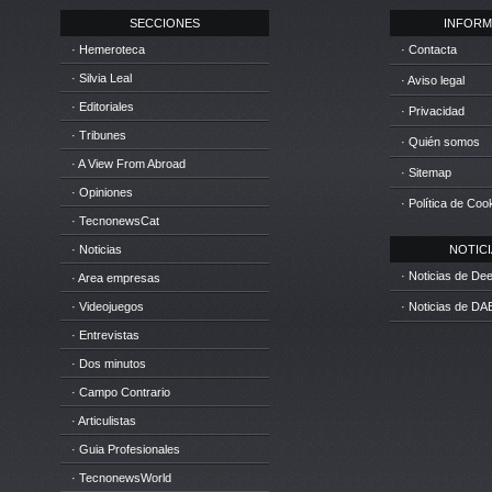
SECCIONES
INFORM
· Hemeroteca
· Contacta
· Silvia Leal
· Aviso legal
· Editoriales
· Privacidad
· Tribunes
· Quién somos
· A View From Abroad
· Sitemap
· Opiniones
· Política de Coo
· TecnonewsCat
· Noticias
NOTICIA
· Noticias de D
· Area empresas
· Videojuegos
· Noticias de DA
· Entrevistas
· Dos minutos
· Campo Contrario
· Articulistas
· Guia Profesionales
· TecnonewsWorld