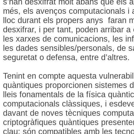
s’han desxifrat molt abans que els a
més, els avenços computacionals i a
lloc durant els propers anys faran m
desxifrar, i per tant, poden arribar 
les xarxes de comunicacions, les inf
les dades sensibles/personals, de sa
seguretat o defensa, entre d’altres.
Tenint en compte aquesta vulnerabili
quàntiques proporcionen sistemes d’
lleis fonamentals de la física quànti
computacionals clàssiques, i esdev
davant de noves tècniques computac
criptogràfiques quàntiques present
clau: són compatibles amb les tecnol