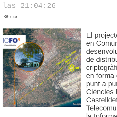
las 21:04:26
1903
El projec
en Comuni
desenvolu
de distri
criptogrà
en forma 
punt a pun
Ciències 
Castelldef
Telecomun
la Informa