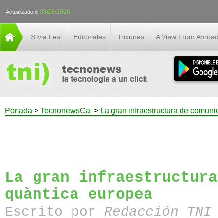
03/08/2026
Actualizado el
Silvia Leal
Editoriales
Tribunes
A View From Abroa
Portada
>
TecnonewsCat
>
La gran infraestructura de comuni
La gran infraestructura
quàntica europea
Escrito por
Redacción TN