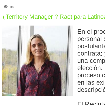
5086
Territory Manager ? Raet para Latin
(
En el pro
personal 
postulant
contrata;
una compa
elección.
proceso c
en las ex
descripci
El Reclut