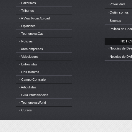
· Editoriales
· Privacidad
· Tribunes
· Quién somos
· A View From Abroad
· Sitemap
· Opiniones
· Política de Coo
· TecnonewsCat
· Noticias
NOTICIA
· Noticias de D
· Area empresas
· Videojuegos
· Noticias de DA
· Entrevistas
· Dos minutos
· Campo Contrario
· Articulistas
· Guia Profesionales
· TecnonewsWorld
· Cursos