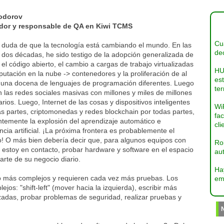
odorov
or y responsable de QA en Kiwi TCMS
Cua
 duda de que la tecnología está cambiando el mundo. En las
dec
 dos décadas, he sido testigo de la adopción generalizada de
 el código abierto, el cambio a cargas de trabajo virtualizadas
HU
utación en la nube -> contenedores y la proliferación de al
es
una docena de lenguajes de programación diferentes. Luego
ter
n las redes sociales masivas con millones y miles de millones
rios. Luego, Internet de las cosas y dispositivos inteligentes
Wi
s partes, criptomonedas y redes blockchain por todas partes,
fac
ntemente la explosión del aprendizaje automático e
cli
encia artificial. ¡La próxima frontera es probablemente el
o! O más bien debería decir que, para algunos equipos con
Ro
 estoy en contacto, probar hardware y software en el espacio
aut
arte de su negocio diario.
Ha
o más complejos y requieren cada vez más pruebas. Los
em
os: "shift-left" (mover hacia la izquierda), escribir más
zadas, probar problemas de seguridad, realizar pruebas y