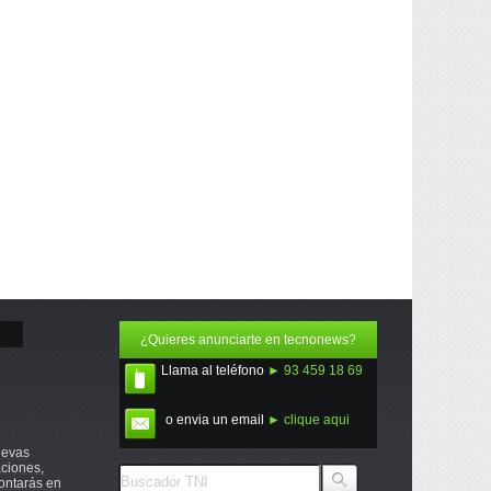
¿Quieres anunciarte en tecnonews?
Llama al teléfono
► 93 459 18 69
o envia un email
► clique aqui
uevas
ciones,
ontarás en