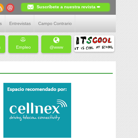
Suscríbete a nuestra revista ➨
s
Entrevistas
Campo Contrario
s
Empleo
@www