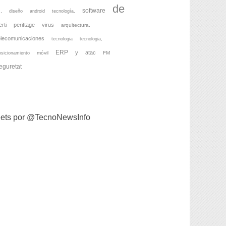
de
software
,
diseño
android
tecnología,
erti
perittage
virus
arquitectura,
elecomunicaciones
tecnologia
tecnologia,
ERP
y
atac
móvil
FM
osicionamiento
eguretat
ets por @TecnoNewsInfo