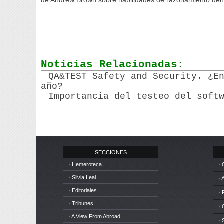
de Andrew Brown sobre habilidades de razonamiento dent
Noticias Relacionadas:
QA&TEST Safety and Security. ¿E
año?
Importancia del testeo del soft
SECCIONES
· Hemeroteca
· 
· Silvia Leal
· 
· Editoriales
· 
· Tribunes
·
· A View From Abroad
· 