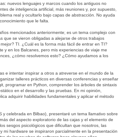
icas: nuevos lenguajes y marcos cuando los antiguos no
tes de inteligencia artificial, más reuniones y, por supuesto,
oblema real y ocultarlo bajo capas de abstracción. No ayuda
 conocimiento que le falta.
afíos mencionados anteriormente; es un tema complejo con
 que se vieron obligadas a alejarse de otros trabajos
mejor? TI. ¿Cuál es la forma más fácil de entrar en TI?
te y en los Balcanes, pero mis experiencias de viaje me
Entonces, ¿cómo resolvemos esto? ¿Cómo ayudamos a los
s e intentar inspirar a otros a atreverse en el mundo de la
ganizar talleres prácticos en diversas conferencias y enseñar
git, programar en Python, comprender los árboles de sintaxis
tático en el desarrollo y las pruebas. En mi opinión,
lica adquirir habilidades fundamentales y aplicar el método
celebrada en Bilbao), presentaré un tema llamativo sobre
ás del aspecto exploratorio de las cajas y el elemento de
los sesgos psicológicos que dificultan que nosotros, las
y mi hardware se inspiraron parcialmente en la presentación