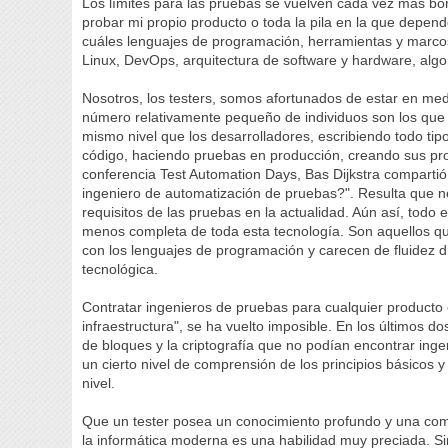
Los límites para las pruebas se vuelven cada vez más b
probar mi propio producto o toda la pila en la que depe
cuáles lenguajes de programación, herramientas y marc
Linux, DevOps, arquitectura de software y hardware, algori
Nosotros, los testers, somos afortunados de estar en me
número relativamente pequeño de individuos son los que r
mismo nivel que los desarrolladores, escribiendo todo ti
código, haciendo pruebas en producción, creando sus pro
conferencia Test Automation Days, Bas Dijkstra comparti
ingeniero de automatización de pruebas?". Resulta que ne
requisitos de las pruebas en la actualidad. Aún así, tod
menos completa de toda esta tecnología. Son aquellos qu
con los lenguajes de programación y carecen de fluidez dia
tecnológica.
Contratar ingenieros de pruebas para cualquier producto 
infraestructura", se ha vuelto imposible. En los últimos
de bloques y la criptografía que no podían encontrar inge
un cierto nivel de comprensión de los principios básicos 
nivel.
Que un tester posea un conocimiento profundo y una com
la informática moderna es una habilidad muy preciada. Si