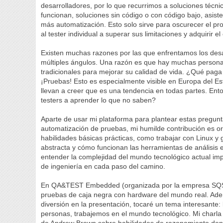
desarrolladores, por lo que recurrimos a soluciones técn
funcionan, soluciones sin código o con código bajo, asisten
más automatización. Esto solo sirve para oscurecer el pr
al tester individual a superar sus limitaciones y adquirir el
Existen muchas razones por las que enfrentamos los des
múltiples ángulos. Una razón es que hay muchas personas
tradicionales para mejorar su calidad de vida. ¿Qué paga 
¡Pruebas! Esto es especialmente visible en Europa del Es
llevan a creer que es una tendencia en todas partes. 
testers a aprender lo que no saben?
Aparte de usar mi plataforma para plantear estas pregunta
automatización de pruebas, mi humilde contribución es or
habilidades básicas prácticas, como trabajar con Linux y 
abstracta y cómo funcionan las herramientas de análisis es
entender la complejidad del mundo tecnológico actual imp
de ingeniería en cada paso del camino.
En QA&TEST Embedded (organizada por la empresa SQS y 
pruebas de caja negra con hardware del mundo real. Adem
diversión en la presentación, tocaré un tema interesante: 
personas, trabajemos en el mundo tecnológico. Mi charla 