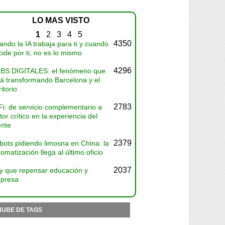
LO MAS VISTO
1
2
3
4
5
4350
ndo la IA trabaja para ti y cuando
ide por ti, no es lo mismo
4296
BS DIGITALES: el fenómeno que
tá transformando Barcelona y el
ritorio
2783
Fi: de servicio complementario a
tor crítico en la experiencia del
ente
2379
bots pidiendo limosna en China: la
omatización llega al último oficio
2037
y que repensar educación y
presa
NUBE DE TAGS