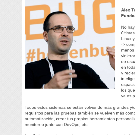
Alex T
Fundad
No hay
últimas
Linux y
-> comp
menos 
viniero
de usua
en toda
y recie
intelig
espaci
los que
ya es p
Todos estos sistemas se están volviendo más grandes y/
requisitos para las pruebas también se vuelven más complej
automatización, crear tus propias herramientas personali
monitoreo junto con DevOps, etc.