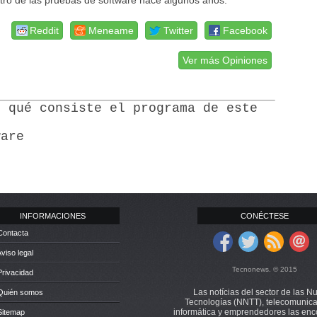
ro de las pruebas de software hace algunos años.
Reddit
Meneame
Twitter
Facebook
Ver más Opiniones
n qué consiste el programa de este
ware
INFORMACIONES
CONÉCTESE
Contacta
Aviso legal
Tecnonews. © 2015
Privacidad
Las notícias del sector de las N
 Quién somos
Tecnologías (NNTT), telecomunica
informática y emprendedores las enc
Sitemap