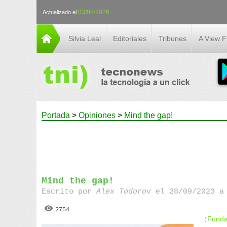
03/08/2026
Actualizado el
Silvia Leal
Editoriales
Tribunes
A View 
Portada
>
Opiniones
>
Mind the gap!
Mind the gap!
Escrito por
Alex Todorov
el 28/09/2023 a 
2754
Funda
(