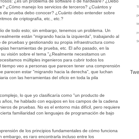
orrosos: ¿es un problema de software o de hardware? ¿Debo
nde? ¿Cómo manejo los servicios de terceros? ¿Cuántos y
TI
os de prueba debo conocer? ¿Cuánto debo entender sobre
p
tmos de criptografía, etc., etc.?
t
dio de todo esto; sin embargo, tenemos un problema. Un
p
ealmente están "migrando hacia la izquierda", trabajando al
s
po de pruebas y gestionando su propia infraestructura como
pias herramientas de prueba, etc. El año pasado, en la
ó su visión sobre el tema "¿Realmente necesitamos un
cesitamos múltiples ingenieros para cubrir todos los
o el tiempo veo a personas que parecen tener una comprensión
e parecen estar "migrando hacia la derecha", que luchan
Twe
ria con las herramientas del oficio en toda la pila
complejo, lo que yo clasificaría como "un producto de
 dos años, he hablado con equipos en los campos de la cadena
nieros de pruebas. No es el entorno más difícil, pero requiere
y cierta familiaridad con lenguajes de programación de bajo
prensión de los principios fundamentales de cómo funciona
n embargo, es raro encontrarla incluso entre los