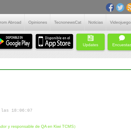
From Abroad
Opiniones
TecnonewsCat
Noticias
Videojuego
Updates
Encuesta
las 18:06:07
dor y responsable de QA en Kiwi TCMS
)