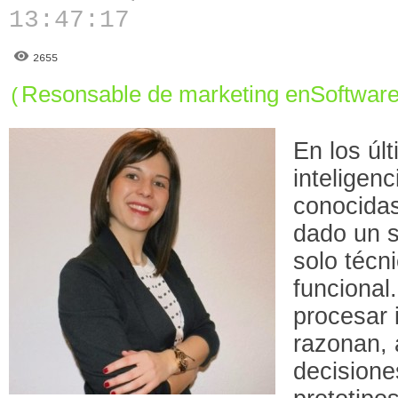
13:47:17
2655
Resonsable de marketing enSoftwar
(
En los úl
inteligenc
conocida
dado un s
solo técn
funcional
procesar 
razonan,
decisione