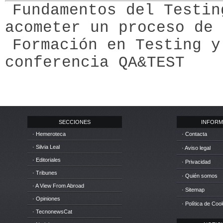
Fundamentos del Testin
acometer un proceso de 
Formación en Testing y
conferencia QA&TEST
SECCIONES
INFORM
· Hemeroteca
· Contacta
· Silvia Leal
· Aviso legal
· Editoriales
· Privacidad
· Tribunes
· Quién somos
· A View From Abroad
· Sitemap
· Opiniones
· Política de Coo
· TecnonewsCat