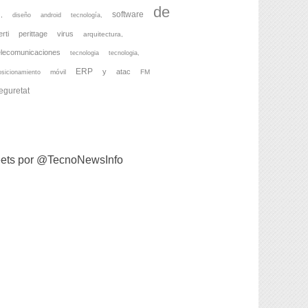
de
software
,
diseño
android
tecnología,
erti
perittage
virus
arquitectura,
elecomunicaciones
tecnologia
tecnologia,
ERP
y
atac
móvil
FM
osicionamiento
eguretat
ets por @TecnoNewsInfo