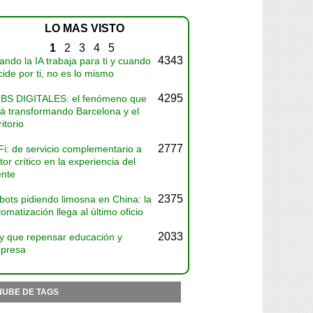
LO MAS VISTO
1
2
3
4
5
4343
ndo la IA trabaja para ti y cuando
ide por ti, no es lo mismo
4295
BS DIGITALES: el fenómeno que
tá transformando Barcelona y el
ritorio
2777
Fi: de servicio complementario a
tor crítico en la experiencia del
ente
2375
bots pidiendo limosna en China: la
omatización llega al último oficio
2033
y que repensar educación y
presa
NUBE DE TAGS