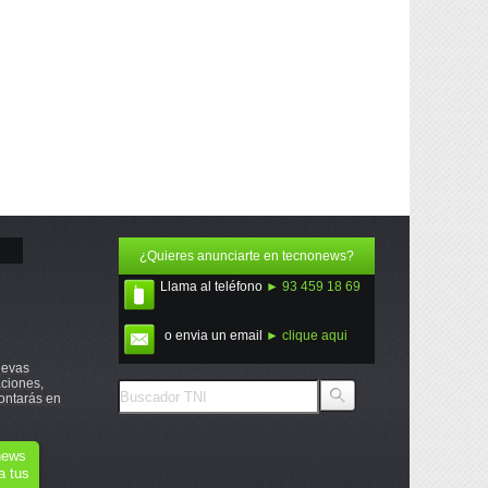
¿Quieres anunciarte en tecnonews?
Llama al teléfono
► 93 459 18 69
o envia un email
► clique aqui
uevas
ciones,
ontarás en
onews
a tus