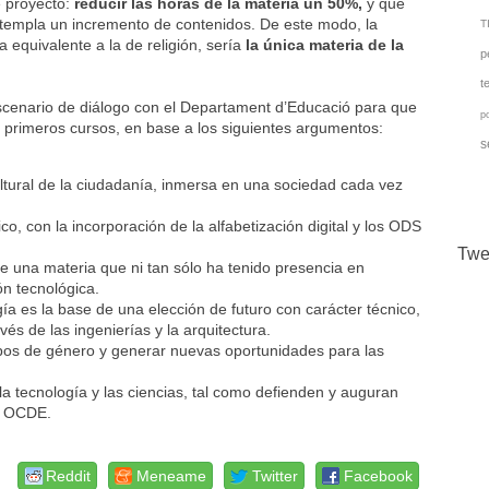
e proyecto:
reducir las horas de la materia un 50%,
y que
templa un incremento de contenidos. De este modo, la
TI
equivalente a la de religión, sería
la única materia de la
p
t
cenario de diálogo con el Departament d’Educació para que
p
s primeros cursos, en base a los siguientes argumentos:
s
ltural de la ciudadanía, inmersa en una sociedad cada vez
co, con la incorporación de la alfabetización digital y los ODS
Twe
de una materia que ni tan sólo ha tenido presencia en
n tecnológica.
ogía es la base de una elección de futuro con carácter técnico,
vés de las ingenierías y la arquitectura.
pos de género y generar nuevas oportunidades para las
la tecnología y las ciencias, tal como defienden y auguran
a OCDE.
Reddit
Meneame
Twitter
Facebook