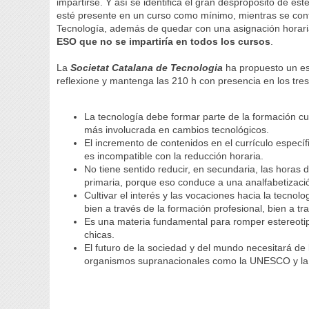
impartirse. Y así se identifica el gran despropósito de est
esté presente en un curso como mínimo, mientras se con
Tecnología, además de quedar con una asignación horaria 
ESO que no se impartiría en todos los cursos
.
La
Societat Catalana de Tecnologia
ha propuesto un es
reflexione y mantenga las 210 h con presencia en los tre
La tecnología debe formar parte de la formación cu
más involucrada en cambios tecnológicos.
El incremento de contenidos en el currículo específi
es incompatible con la reducción horaria.
No tiene sentido reducir, en secundaria, las horas 
primaria, porque eso conduce a una analfabetizació
Cultivar el interés y las vocaciones hacia la tecnol
bien a través de la formación profesional, bien a tra
Es una materia fundamental para romper estereoti
chicas.
El futuro de la sociedad y del mundo necesitará de 
organismos supranacionales como la UNESCO y l