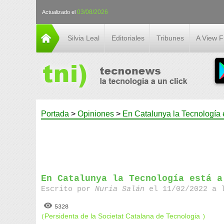
03/08/2026
Actualizado el
Silvia Leal
Editoriales
Tribunes
A View 
Portada
>
Opiniones
>
En Catalunya la Tecnología 
En Catalunya la Tecnología está a
Escrito por
Nuria Salán
el 11/02/2022 a l
5328
Persidenta de la Societat Catalana de Tecnologia
(
)