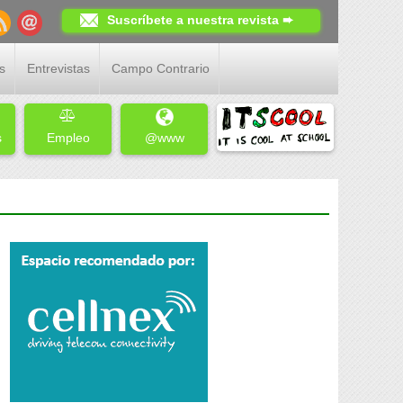
Suscríbete a nuestra revista ➨
s
Entrevistas
Campo Contrario
s
Empleo
@www