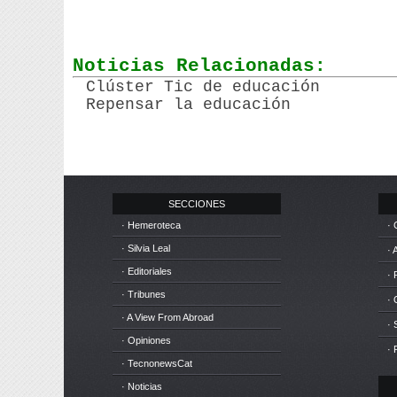
Noticias Relacionadas:
Clúster Tic de educación
Repensar la educación
SECCIONES
· Hemeroteca
· 
· Silvia Leal
· 
· Editoriales
· 
· Tribunes
·
· A View From Abroad
· 
· Opiniones
· 
· TecnonewsCat
· Noticias