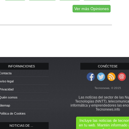
Ver más Opiniones
INFORMACIONES
CONÉCTESE
Contacta
Aviso legal
Tecnonews. © 2015
Privacidad
Las notícias del sector de las N
 Quién somos
Tecnologías (NNTT), telecomunica
informática y emprendedores las enc
Sitemap
Tecnonews.info
Política de Cookies
Incluye las noticias de tecn
en tu web. Mantén informado 
NOTICIAS DE ...