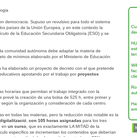
logia
en democracia. Supuso un revulsivo para todo el sistema
Cua
los países de la Unión Europea, y en este contexto la
dec
rículo de la Educación Secundaria Obligatoria (ESO) y se
HU
es
da comunidad autónoma debe adaptar la materia de
ter
reto de mínimos elaborado por el Ministerio de Educación.
Wi
a ha elaborado un proyecto de decreto con el que pretende
fac
 educativos apostando por el trabajo por
proyectos
cli
Ro
as horarias que permitan el trabajo integrado con la
aut
e prevé la creación de una bolsa de 525 h, entre primer y
, según la organización y consideración de cada centro.
Ha
em
as en todas las materias, pero la reducción más notable es la
digitalització
,
con 105 horas asignadas
para los tres
o en
un curso
, que es exactamente LA MITAD de la
rículo específico se incrementan los contenidos que deberían