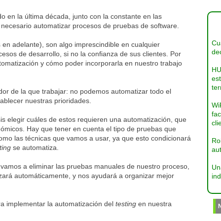
o en la última década, junto con la constante en las
necesario automatizar procesos de pruebas de software.
Cua
 en adelante), son algo imprescindible en cualquier
dec
esos de desarrollo, si no la confianza de sus clientes. Por
omatización y cómo poder incorporarla en nuestro trabajo
HU
es
ter
dor de la que trabajar: no podemos automatizar todo el
ablecer nuestras prioridades.
Wi
fac
is elegir cuáles de estos requieren una automatización, que
cli
nómicos. Hay que tener en cuenta el tipo de pruebas que
 como las técnicas que vamos a usar, ya que esto condicionará
Ro
ting
se automatiza.
aut
 vamos a eliminar las pruebas manuales de nuestro proceso,
Un
izará automáticamente, y nos ayudará a organizar mejor
ind
a implementar la automatización del
testing
en nuestra