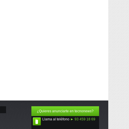
¿Quieres anunciarte en tecnonews?
Llama al teléfono
► 93 459 18 69