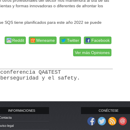
n otros profesionales del sector nos mantendrá al día de las
ientas y formas innovadoras o diferentes de afrontar los
que SQS tiene planificados para este año 2022 se puede
Reddit
Meneame
Twitter
Facebook
Ver más Opiniones
 conferencia QA&TEST
iberseguridad y el safety.
INFORMACIONES
CONÉCTESE
Contacta
Aviso legal