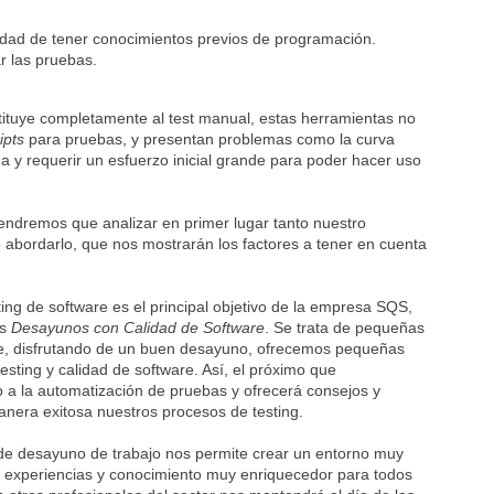
idad de tener conocimientos previos de programación.
r las pruebas.
stituye completamente al test manual, estas herramientas no
ipts
para pruebas, y presentan problemas como la curva
a y requerir un esfuerzo inicial grande para poder hacer uso
 tendremos que analizar en primer lugar tanto nuestro
abordarlo, que nos mostrarán los factores a tener en cuenta
ting de software es el principal objetivo de la empresa SQS,
us
Desayunos con Calidad de Software
. Se trata de pequeñas
ue, disfrutando de un buen desayuno, ofrecemos pequeñas
sting y calidad de software. Así, el próximo que
o a la automatización de pruebas y ofrecerá consejos y
nera exitosa nuestros procesos de testing.
o de desayuno de trabajo nos permite crear un entorno muy
e experiencias y conocimiento muy enriquecedor para todos