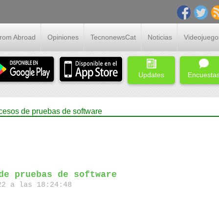
From Abroad
Opiniones
TecnonewsCat
Noticias
Videojuego
Updates
Encuesta
cesos de pruebas de software
de pruebas de software
2 a las 18:24:48