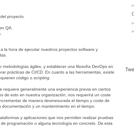
F
del proyecto.
p
 en QA.
d
.
a la hora de ejecutar nuestros proyectos software y
tas.
ar metodologías ágiles, y establecer una filosofía DevOps en
Twe
rar prácticas de CI/CD. En cuanto a las herramientas, existe
equieren código o
scripting
.
e requiere generalmente una experiencia previa en ciertos
s de esto en nuestra organización, nos requerirá un coste
 incrementar de manera desmesurada el tiempo y coste de
a documentación y un mantenimiento en el tiempo.
lataformas y aplicaciones que nos permiten realizar pruebas
 de programación o alguna tecnología en concreto. De esta