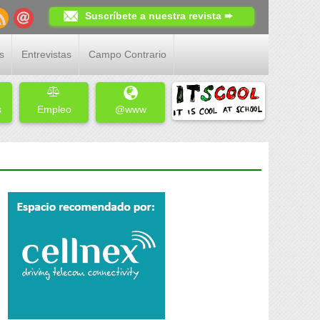
Suscríbete a nuestra revista ➨
s
Entrevistas
Campo Contrario
s
Empleo
@www