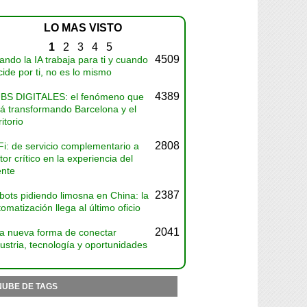
LO MAS VISTO
1
2
3
4
5
4509
ndo la IA trabaja para ti y cuando
ide por ti, no es lo mismo
4389
BS DIGITALES: el fenómeno que
tá transformando Barcelona y el
ritorio
2808
Fi: de servicio complementario a
tor crítico en la experiencia del
ente
2387
bots pidiendo limosna en China: la
omatización llega al último oficio
2041
a nueva forma de conectar
ustria, tecnología y oportunidades
NUBE DE TAGS