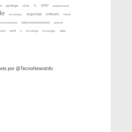
ERP
perittage
virus
M
TI,
arquitectura,
de
seguretat
software
móvil
tecnología,
telecomunicaciones
osicionamiento
android
perti
y
atac
iseño
tecnologia
tecnologia,
ets por @TecnoNewsInfo