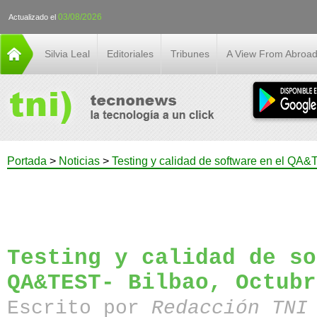
03/08/2026
Actualizado el
Silvia Leal
Editoriales
Tribunes
A View From Abroa
Portada
>
Noticias
>
Testing y calidad de software en el QA&
Testing y calidad de so
QA&TEST- Bilbao, Octubr
Escrito por
Redacción TN