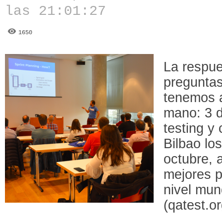
las 21:01:27
1650
La respue
pregunta
tenemos a
mano: 3 d
testing y
Bilbao lo
octubre, 
mejores p
nivel mu
(qatest.or