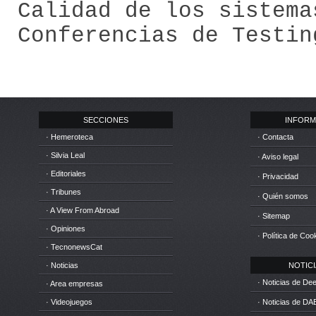
Calidad de los sistema
Conferencias de Testin
SECCIONES
INFORM
· Hemeroteca
· Contacta
· Silvia Leal
· Aviso legal
· Editoriales
· Privacidad
· Tribunes
· Quién somos
· A View From Abroad
· Sitemap
· Opiniones
· Política de Coo
· TecnonewsCat
· Noticias
NOTICIA
· Noticias de D
· Area empresas
· Videojuegos
· Noticias de DA