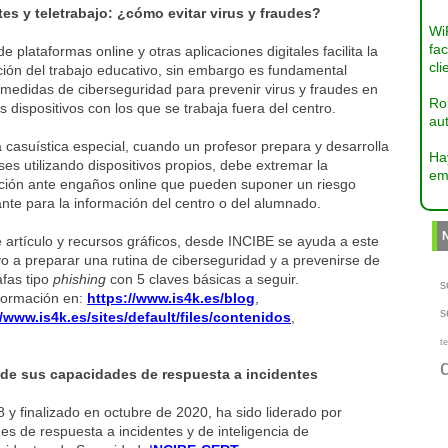
es y teletrabajo: ¿cómo evitar virus y fraudes?
Wi
fac
de plataformas online y otras aplicaciones digitales facilita la
cli
ción del trabajo educativo, sin embargo es fundamental
 medidas de ciberseguridad para prevenir virus y fraudes en
Ro
s dispositivos con los que se trabaja fuera del centro.
aut
 casuística especial, cuando un profesor prepara y desarrolla
Ha
ses utilizando dispositivos propios, debe extremar la
em
ción ante engaños online que pueden suponer un riesgo
nte para la información del centro o del alumnado.
 artículo y recursos gráficos, desde INCIBE se ayuda a este
vo a preparar una rutina de ciberseguridad y a prevenirse de
afas tipo
phishing
con 5 claves básicas a seguir.
s
formación en:
https://www.is4k.es/blog
,
s
//www.is4k.es/sites/default/files/contenidos
,
te
 de sus capacidades de respuesta a incidentes
18 y finalizado en octubre de 2020, ha sido liderado por
es de respuesta a incidentes y de inteligencia de