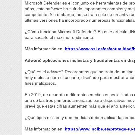
Microsoft Defender es el conjunto de herramientas de pro
años, este
software
ha sufrido importantes cambios y mejo
competente. Sin embargo, no se trata solo de un antiviru
últimas versiones ha incorporado numerosas funcionalidad
¿Cómo funciona Microsoft Defender? En este artículo, INC
para sacarle el máximo rendimiento.
Más información en:
https://www.osi.es/es/actualidad/
Adware: aplicaciones molestas y fraudulentas en dis
¿Qué es el
adware
? Recordamos que se trata de un tipo
muy molesto para el usuario, diseñado para mostrar anunci
fines maliciosos.
En 2019, de acuerdo a diferentes medios especializados 
una de las tres primeras amenazas para dispositivos móvi
prevé que estas cifras aumenten más que el año anterior
¿Qué tipos existen y qué medidas deben aplicar las emp
Más información en:
https://www.incibe.es/protege-tu