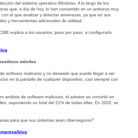
tección del sistema operativo Windows. A lo largo de los
ras que, a día de hoy, lo han convertido en un antivirus muy
s con el que analizar y detectar amenazas, ya que en sus
es y herramientas adicionales de utilidad.
IBE explica a los usuarios, paso por paso, a configurarlo
blog
.
positivos móviles
 de
software
malicioso y no deseado que puede llegar a ser
os en la pantalla de cualquier dispositivo, casi siempre con
en análisis de
software
malicioso, el
adware
se convirtió en
les, suponiendo un total del 21% de todas ellas. En 2020, se
.
resas para que sus sistemas sean ciberseguros?
-empresa/blog
.