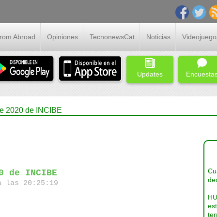
From Abroad
Opiniones
TecnonewsCat
Noticias
Videojuego
Updates
Encuesta
re 2020 de INCIBE
Cua
0 de INCIBE
dec
a las 20:25:19
HU
es
ter