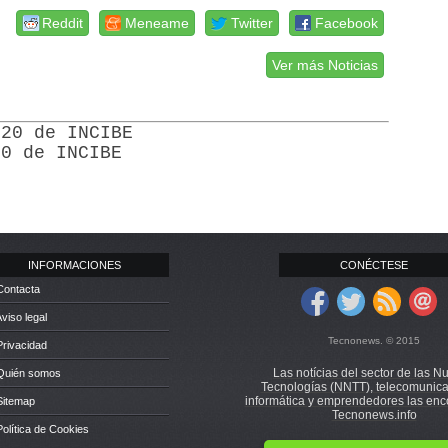
Reddit
Meneame
Twitter
Facebook
Ver más Noticias
020 de INCIBE
20 de INCIBE
INFORMACIONES
CONÉCTESE
Contacta
Aviso legal
Tecnonews. © 2015
Privacidad
Las notícias del sector de las N
 Quién somos
Tecnologías (NNTT), telecomunica
informática y emprendedores las enc
Sitemap
Tecnonews.info
Política de Cookies