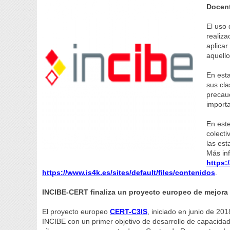
Docent
El uso 
realiza
aplicar
aquello
En esta
sus cla
precau
importa
En este
colecti
las est
Más in
https:
https://www.is4k.es/sites/default/files/contenidos
.
INCIBE-CERT finaliza un proyecto europeo de mejora
El proyecto europeo
CERT-C3IS
, iniciado en junio de 20
INCIBE con un primer objetivo de desarrollo de capacidad