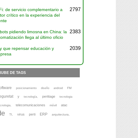
2797
Fi: de servicio complementario a
tor crítico en la experiencia del
ente
2383
bots pidiendo limosna en China: la
omatización llega al último oficio
2039
y que repensar educación y
presa
NUBE DE TAGS
oftware
FM
posicionamiento
diseño
android
eguretat
y
perittage
tecnología,
tecnologia
telecomunicaciones
atac
móvil
cnologia,
de
ERP
virus
perti
TI,
arquitectura,