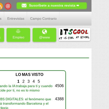
Suscríbete a nuestra revista ➨
s
Entrevistas
Campo Contrario
s
Empleo
@www
LO MAS VISTO
1
2
3
4
5
4506
ndo la IA trabaja para ti y cuando
ide por ti, no es lo mismo
4388
BS DIGITALES: el fenómeno que
tá transformando Barcelona y el
ritorio