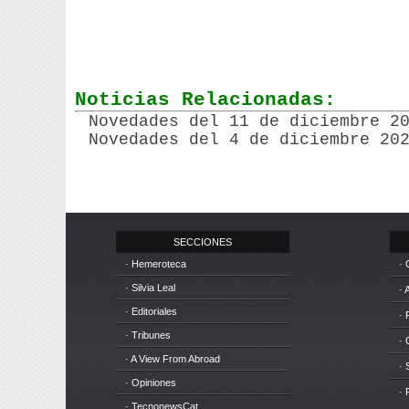
Noticias Relacionadas:
Novedades del 11 de diciembre 2
Novedades del 4 de diciembre 20
SECCIONES
· Hemeroteca
· 
· Silvia Leal
· 
· Editoriales
· 
· Tribunes
·
· A View From Abroad
· 
· Opiniones
· 
· TecnonewsCat