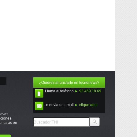
¿Quieres anunciarte en tecnonews?
Llama al teléfono
► 93 459 18 69
o envia un email
► clique aqui
uevas
ciones,
ontarás en