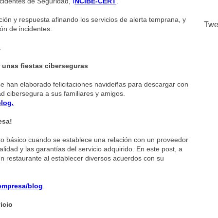
cidentes de Seguridad,
I
NCIBE-CERT
.
ión y respuesta afinando los servicios de alerta temprana, y
Twe
ón de incidentes.
.
 unas fiestas ciberseguras
se han elaborado felicitaciones navideñas para descargar con
d cibersegura a sus familiares y amigos.
blog.
esa!
to básico cuando se establece una relación con un proveedor
alidad y las garantías del servicio adquirido. En este post, a
n restaurante al establecer diversos acuerdos con su
-empresa/blog
.
icio