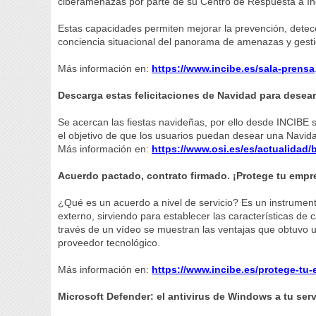
ciberamenazas por parte de su Centro de Respuesta a In
Estas capacidades permiten mejorar la prevención, detecc
conciencia situacional del panorama de amenazas y gesti
Más información en:
https://www.incibe.es/sala-prensa
Descarga estas felicitaciones de Navidad para desear
Se acercan las fiestas navideñas, por ello desde INCIBE 
el objetivo de que los usuarios puedan desear una Navida
Más información en:
https://www.osi.es/es/actualidad/
Acuerdo pactado, contrato firmado. ¡Protege tu empr
¿Qué es un acuerdo a nivel de servicio? Es un instrumen
externo, sirviendo para establecer las características de c
través de un vídeo se muestran las ventajas que obtuvo u
proveedor tecnológico.
Más información en:
https://www.incibe.es/protege-tu
Microsoft Defender: el antivirus de Windows a tu serv