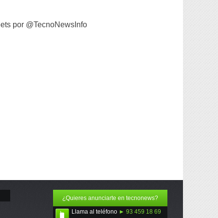
ets por @TecnoNewsInfo
¿Quieres anunciarte en tecnonews?
Llama al teléfono
► 93 459 18 69