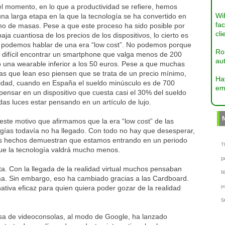
l momento, en lo que a productividad se refiere, hemos
Wi
una larga etapa en la que la tecnología se ha convertido en
fac
o de masas. Pese a que este proceso ha sido posible por
cli
aja cuantiosa de los precios de los dispositivos, lo cierto es
 podemos hablar de una era “low cost”. No podemos porque
Ro
 difícil encontrar un smartphone que valga menos de 200
aut
o una wearable inferior a los 50 euros. Pese a que muchas
as que lean eso piensen que se trata de un precio mínimo,
Ha
lidad, cuando en España el sueldo minúsculo es de 700
em
pensar en un dispositivo que cuesta casi el 30% del sueldo
das luces estar pensando en un artículo de lujo.
este motivo que afirmamos que la era “low cost” de las
ogías todavía no ha llegado. Con todo no hay que desesperar,
s hechos demuestran que estamos entrando en un periodo
TI
que la tecnología valdrá mucho menos.
p
a. Con la llegada de la realidad virtual muchos pensaban
t
ma. Sin embargo, eso ha cambiado gracias a las Cardboard.
nativa eficaz para quien quiera poder gozar de la realidad
p
s
sa de videoconsolas, al modo de Google, ha lanzado