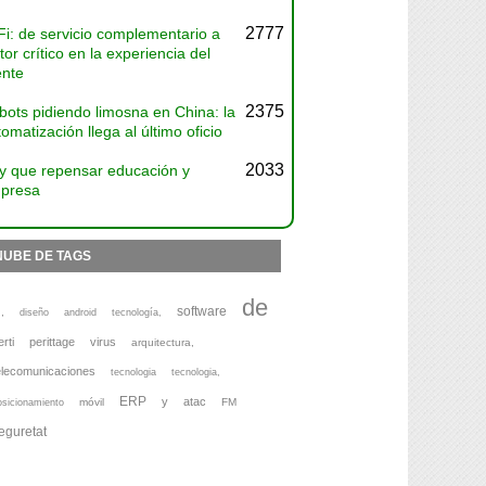
2777
Fi: de servicio complementario a
tor crítico en la experiencia del
ente
2375
bots pidiendo limosna en China: la
omatización llega al último oficio
2033
y que repensar educación y
presa
NUBE DE TAGS
de
software
,
diseño
android
tecnología,
erti
perittage
virus
arquitectura,
elecomunicaciones
tecnologia
tecnologia,
ERP
y
atac
móvil
FM
osicionamiento
eguretat