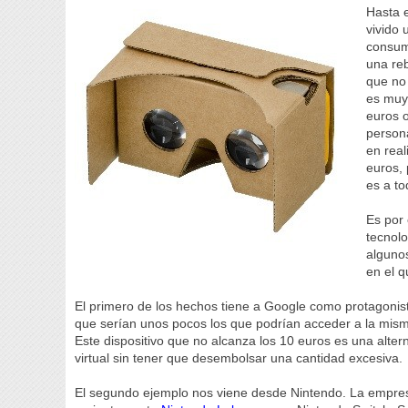
Hasta e
vivido 
consum
una reb
que no
es muy
euros 
person
en rea
euros, 
es a to
Es por 
tecnol
alguno
en el 
El primero de los hechos tiene a Google como protagonist
que serían unos pocos los que podrían acceder a la mis
Este dispositivo que no alcanza los 10 euros es una alter
virtual sin tener que desembolsar una cantidad excesiva.
El segundo ejemplo nos viene desde Nintendo. La empre