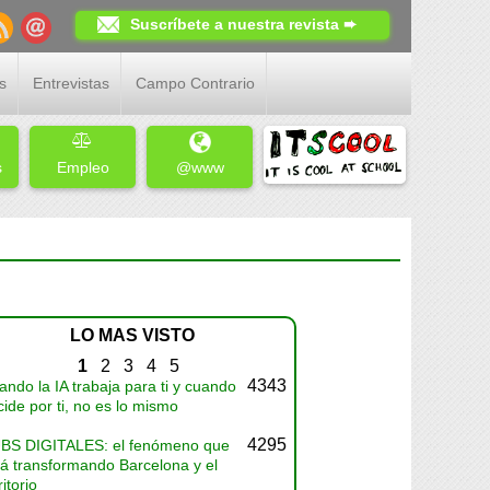
Suscríbete a nuestra revista ➨
s
Entrevistas
Campo Contrario
s
Empleo
@www
LO MAS VISTO
1
2
3
4
5
4343
ndo la IA trabaja para ti y cuando
ide por ti, no es lo mismo
4295
BS DIGITALES: el fenómeno que
tá transformando Barcelona y el
ritorio