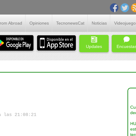
From Abroad
Opiniones
TecnonewsCat
Noticias
Videojuego
Updates
Encuesta
Cua
dec
a las 21:08:21
HU
es
ter