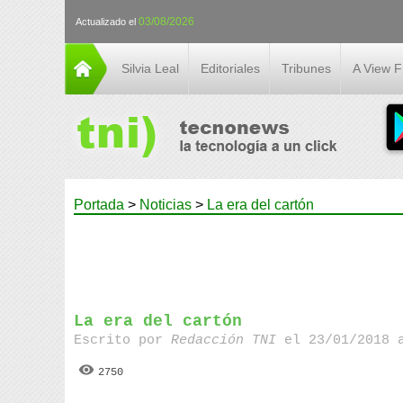
03/08/2026
Actualizado el
Silvia Leal
Editoriales
Tribunes
A View 
Portada
>
Noticias
>
La era del cartón
La era del cartón
Escrito por
Redacción TNI
el 23/01/2018 
2750