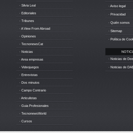
· Silvia Leal
· Aviso legal
· Editoriales
· Privacidad
· Tribunes
· Quién somos
· A View From Abroad
· Sitemap
· Opiniones
· Política de Coo
· TecnonewsCat
· Noticias
NOTICIA
· Noticias de D
· Area empresas
· Videojuegos
· Noticias de DA
· Entrevistas
· Dos minutos
· Campo Contrario
· Articulistas
· Guia Profesionales
· TecnonewsWorld
· Cursos