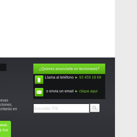
¿Quieres anunciarte en tecnonews?
Llama al teléfono
► 93 459 18 69
o envia un email
► clique aqui
uevas
ciones,
ontarás en
onews
a tus