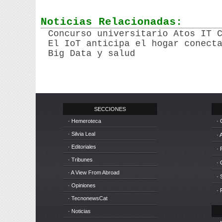
Noticias Relacionadas:
Concurso universitario Atos IT 
El IoT anticipa el hogar conect
Big Data y salud
SECCIONES
· Hemeroteca
· 
· Silvia Leal
· 
· Editoriales
· 
· Tribunes
·
· A View From Abroad
· 
· Opiniones
· 
· TecnonewsCat
· Noticias