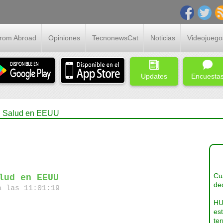
From Abroad
Opiniones
TecnonewsCat
Noticias
Videojuego
Updates
Encuesta
en Salud en EEUU
Cua
lud en EEUU
dec
a las 11:01:19
HU
es
ter