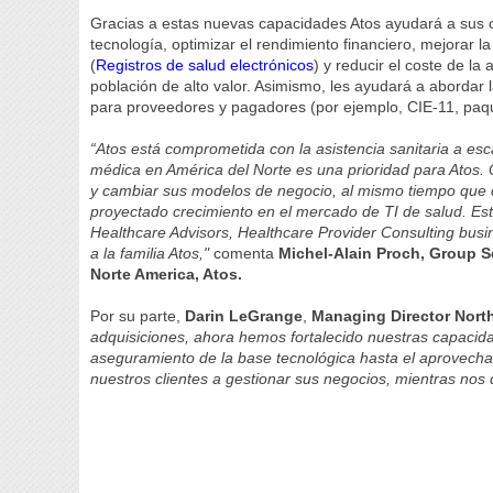
Gracias a estas nuevas capacidades Atos ayudará a sus c
tecnología, optimizar el rendimiento financiero, mejorar 
(
Registros de salud electrónicos
) y reducir el coste de l
población de alto valor. Asimismo, les ayudará a aborda
para proveedores y pagadores (por ejemplo, CIE-11, pa
“Atos está comprometida con la asistencia sanitaria a es
médica en América del Norte es una prioridad para Atos.
y cambiar sus modelos de negocio, al mismo tiempo que c
proyectado crecimiento en el mercado de TI de salud. Es
Healthcare Advisors, Healthcare Provider Consulting bu
a la familia Atos,"
comenta
Michel-Alain Proch, Group S
Norte America, Atos.
Por su parte,
Darin LeGrange
,
Managing Director Nort
adquisiciones, ahora hemos fortalecido nuestras capacid
aseguramiento de la base tecnológica hasta el aprovechami
nuestros clientes a gestionar sus negocios, mientras nos 