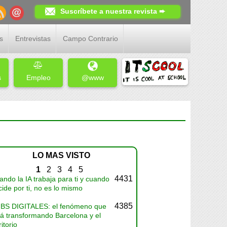
Suscríbete a nuestra revista ➨
s
Entrevistas
Campo Contrario
s
Empleo
@www
LO MAS VISTO
1
2
3
4
5
4431
ndo la IA trabaja para ti y cuando
ide por ti, no es lo mismo
4385
BS DIGITALES: el fenómeno que
tá transformando Barcelona y el
ritorio