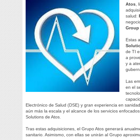
Atos
, 
adquisi
salud:
negoc
Group
Estas a
Soluti
de TI 
a prove
y a ate
gubern
Las em
en el s
tecnolo
capaci
Electrónico de Salud (DSE) y gran experiencia en sanidad 
aún más la escala y el alcance de los servicios enfocados
Solutions de Atos.
Tras estas adquisiciones, el Grupo Atos generará anualm
sanitario. Asimismo, con ellas se unirán al Grupo aproxi