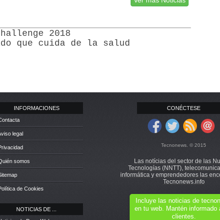
Ver más Noticias
Challenge 2018
ado que cuida de la salud
INFORMACIONES
CONÉCTESE
Contacta
Aviso legal
Tecnonews. © 2015
Privacidad
Las notícias del sector de las N
 Quién somos
Tecnologías (NNTT), telecomunica
informática y emprendedores las enc
Sitemap
Tecnonews.info
Política de Cookies
Incluye las noticias de tecn
en tu web. Mantén informado 
NOTICIAS DE ...
clientes.