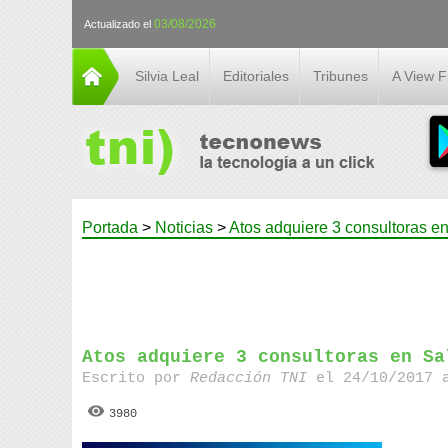
03/08/2026
Actualizado el
Silvia Leal
Editoriales
Tribunes
A View 
Portada
>
Noticias
>
Atos adquiere 3 consultoras 
Atos adquiere 3 consultoras en Sa
Escrito por
Redacción TNI
el 24/10/2017 
3980