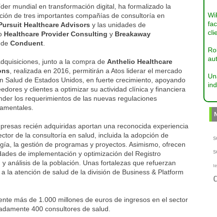
líder mundial en transformación digital, ha formalizado la
Wi
ción de tres importantes compañías de consultoría en
fac
Pursuit Healthcare Advisors
y las unidades de
cli
io
Healthcare Provider Consulting
y
Breakaway
de
Conduent
.
Ro
aut
dquisiciones, junto a la compra de
Anthelio Healthcare
ons
, realizada en 2016, permitirán a Atos liderar el mercado
Un
en Salud de Estados Unidos, en fuerte crecimiento, apoyando
ind
edores y clientes a optimizar su actividad clínica y financiera
nder los requerimientos de las nuevas regulaciones
amentales.
presas recién adquiridas aportan una reconocida experiencia
ector de la consultoría en salud, incluida la adopción de
s
gía, la gestión de programas y proyectos. Asimismo, ofrecen
s
dades de implementación y optimización del Registro
y análisis de la población. Unas fortalezas que refuerzan
te
 a la atención de salud de la división de Business & Platform
ente más de 1.000 millones de euros de ingresos en el sector
madamente 400 consultores de salud.