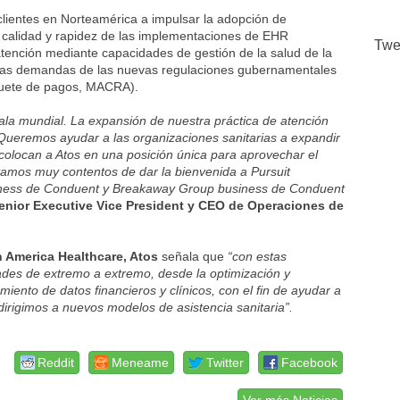
lientes en Norteamérica a impulsar la adopción de
la calidad y rapidez de las implementaciones de EHR
Twe
a atención mediante capacidades de gestión de la salud de la
r las demandas de las nuevas regulaciones gubernamentales
quete de pagos, MACRA).
cala mundial. La expansión de nuestra práctica de atención
 Queremos ayudar a las organizaciones sanitarias a expandir
olocan a Atos en una posición única para aprovechar el
tamos muy contentos de dar la bienvenida a Pursuit
siness de Conduent y Breakaway Group business de Conduent
enior Executive Vice President y CEO de Operaciones de
h America Healthcare, Atos
señala que
“con estas
ades de extremo a extremo, desde la optimización y
ento de datos financieros y clínicos, con el fin de ayudar a
dirigimos a nuevos modelos de asistencia sanitaria”.
Reddit
Meneame
Twitter
Facebook