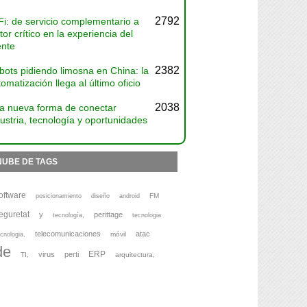
2792
Fi: de servicio complementario a
tor crítico en la experiencia del
ente
2382
bots pidiendo limosna en China: la
omatización llega al último oficio
2038
a nueva forma de conectar
ustria, tecnología y oportunidades
NUBE DE TAGS
oftware
FM
posicionamiento
diseño
android
eguretat
y
perittage
tecnología,
tecnologia
telecomunicaciones
atac
móvil
cnologia,
de
ERP
virus
perti
TI,
arquitectura,