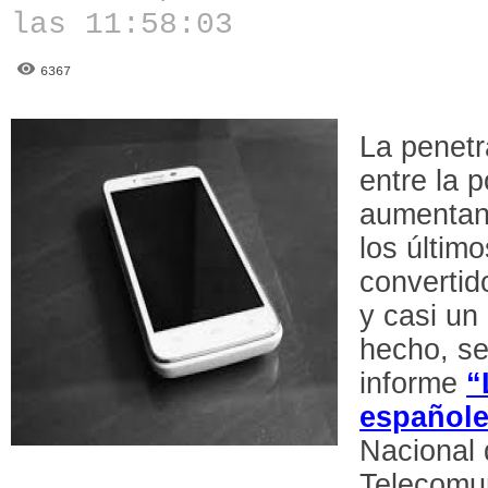
las 11:58:03
6367
La penetr
entre la 
aumentan
los últim
convertid
y casi un
hecho, se
informe
“
español
Nacional 
Telecomun