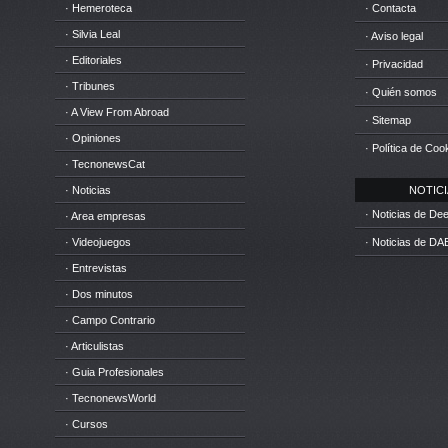
· Hemeroteca
· Contacta
· Silvia Leal
· Aviso legal
· Editoriales
· Privacidad
· Tribunes
· Quién somos
· A View From Abroad
· Sitemap
· Opiniones
· Política de Coo
· TecnonewsCat
· Noticias
NOTICIA
· Noticias de D
· Area empresas
· Videojuegos
· Noticias de DA
· Entrevistas
· Dos minutos
· Campo Contrario
· Articulistas
· Guia Profesionales
· TecnonewsWorld
· Cursos