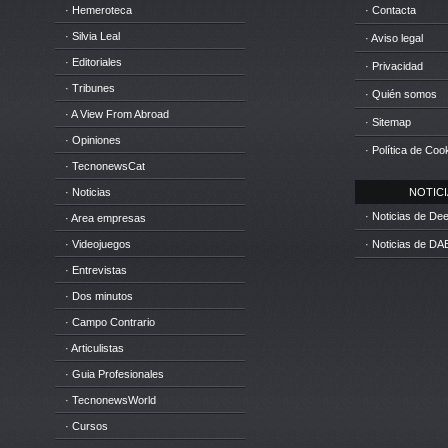
· Hemeroteca
· Contacta
· Silvia Leal
· Aviso legal
· Editoriales
· Privacidad
· Tribunes
· Quién somos
· A View From Abroad
· Sitemap
· Opiniones
· Política de Coo
· TecnonewsCat
· Noticias
NOTICIA
· Noticias de D
· Area empresas
· Videojuegos
· Noticias de DA
· Entrevistas
· Dos minutos
· Campo Contrario
· Articulistas
· Guia Profesionales
· TecnonewsWorld
· Cursos