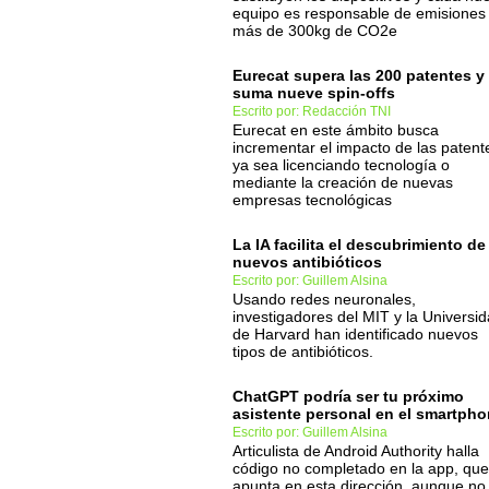
equipo es responsable de emisiones
más de 300kg de CO2e
Eurecat supera las 200 patentes y
suma nueve spin-offs
Escrito por: Redacción TNI
Eurecat en este ámbito busca
incrementar el impacto de las patent
ya sea licenciando tecnología o
mediante la creación de nuevas
empresas tecnológicas
La IA facilita el descubrimiento de
nuevos antibióticos
Escrito por: Guillem Alsina
Usando redes neuronales,
investigadores del MIT y la Universi
de Harvard han identificado nuevos
tipos de antibióticos.
ChatGPT podría ser tu próximo
asistente personal en el smartph
Escrito por: Guillem Alsina
Articulista de Android Authority halla
código no completado en la app, que
apunta en esta dirección, aunque no