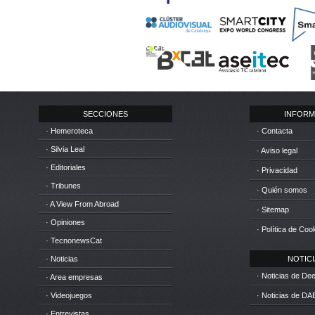
SECCIONES
INFORM
· Hemeroteca
· Contacta
· Silvia Leal
· Aviso legal
· Editoriales
· Privacidad
· Tribunes
· Quién somos
· A View From Abroad
· Sitemap
· Opiniones
· Política de Coo
· TecnonewsCat
· Noticias
NOTICIA
· Noticias de D
· Area empresas
· Videojuegos
· Noticias de DA
· Entrevistas