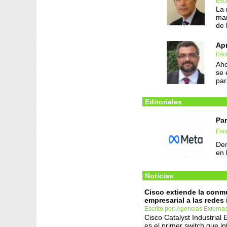
Esc
La 
mar
de 
Apr
Escr
Aho
se 
par
Editoriales
Par
Esc
Den
en 
Noticias
Cisco extiende la conm
empresarial a las redes 
Escrito por: Agencias Externa
Cisco Catalyst Industrial
es el primer switch que in