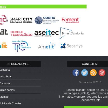
oras
INFORMACIONES
CONÉCTESE
Contacta
Aviso legal
Tecnonews. © 2015
Privacidad
Las notícias del sector de las N
 Quién somos
Tecnologías (NNTT), telecomunica
informática y emprendedores las enc
Sitemap
Tecnonews.info
Política de Cookies