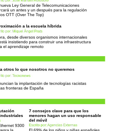
rito por: Jose Manuel Huidobro
nueva Ley General de Telecomunicaciones
cará un antes y un después para la regulación
los OTT (Over The Top)
oximación a la escuela híbrida
ito por: Miquel Àngel Prats
ra, desde diversos organismos internacionales
está insistiendo para construir una infraestructura
a el aprendizaje remoto
a otros lo que nosotros no queremos
rito por: Tecnonews
uncian la implantación de tecnologías racistas
las fronteras de España
utación
7 consejos clave para que los
industriales
menores hagan un uso responsable
del móvil
s
 Ethernet 9300
Escrito por: Agencias Externas
tegra la
El 69% de los niños y niñas españoles