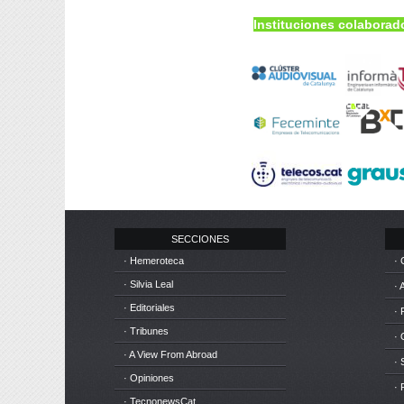
Instituciones colaborad
SECCIONES
· Hemeroteca
· 
· Silvia Leal
· 
· Editoriales
· 
· Tribunes
·
· A View From Abroad
· 
· Opiniones
· 
· TecnonewsCat