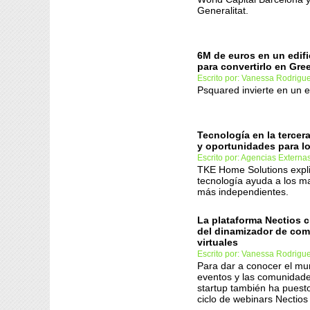
Generalitat.
6M de euros en un edif
para convertirlo en Gr
Escrito por: Vanessa Rodrigu
Psquared invierte en un e
Tecnología en la tercer
y oportunidades para l
Escrito por: Agencias Externa
TKE Home Solutions expl
tecnología ayuda a los m
más independientes.
La plataforma Nectios cr
del dinamizador de co
virtuales
Escrito por: Vanessa Rodrigu
Para dar a conocer el mu
eventos y las comunidades
startup también ha puest
ciclo de webinars Nectios