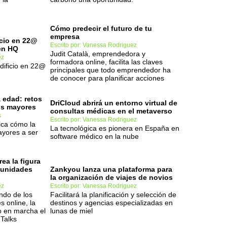
Cómo predecir el futuro de tu
empresa
icio en 22@
Escrito por: Vanessa Rodriguez
een HQ
Judit Català, emprendedora y
ez
formadora online, facilita las claves
dificio en 22@
principales que todo emprendedor ha
de conocer para planificar acciones
a edad: retos
DriCloud abrirá un entorno virtual de
os mayores
consultas médicas en el metaverso
s
Escrito por: Vanessa Rodriguez
ica cómo la
La tecnológica es pionera en España en
ayores a ser
software médico en la nube
ea la figura
munidades
Zankyou lanza una plataforma para
la organización de viajes de novios
ez
Escrito por: Vanessa Rodriguez
ndo de los
Facilitará la planificación y selección de
 online, la
destinos y agencias especializadas en
o en marcha el
lunas de miel
 Talks