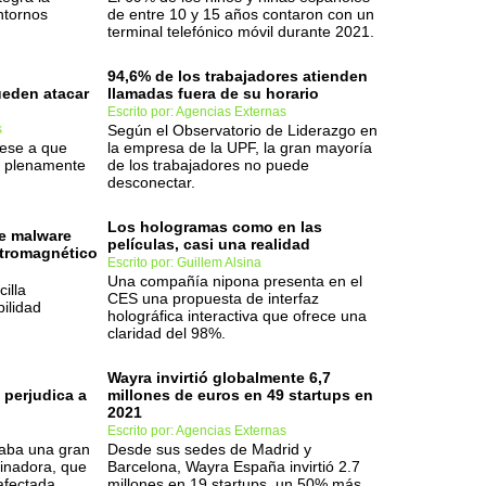
ntornos
de entre 10 y 15 años contaron con un
terminal telefónico móvil durante 2021.
94,6% de los trabajadores atienden
ueden atacar
llamadas fuera de su horario
Escrito por: Agencias Externas
s
Según el Observatorio de Liderazgo en
pese a que
la empresa de la UPF, la gran mayoría
r plenamente
de los trabajadores no puede
desconectar.
Los hologramas como en las
de malware
películas, casi una realidad
ctromagnético
Escrito por: Guillem Alsina
Una compañía nipona presenta en el
cilla
CES una propuesta de interfaz
bilidad
holográfica interactiva que ofrece una
claridad del 98%.
Wayra invirtió globalmente 6,7
 perjudica a
millones de euros en 49 startups en
2021
Escrito por: Agencias Externas
ojaba una gran
Desde sus sedes de Madrid y
minadora, que
Barcelona, Wayra España invirtió 2.7
afectada.
millones en 19 startups, un 50% más