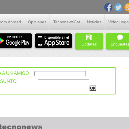
From Abroad
Opiniones
TecnonewsCat
Noticias
Videojuego
Updates
Encuesta
A A UN AMIGO
ASUNTO