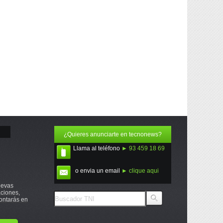
¿Quieres anunciarte en tecnonews?
Llama al teléfono
► 93 459 18 69
o envia un email
► clique aqui
uevas
ciones,
ontarás en