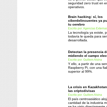
seguridad zero trust en e
operativos.
Brain hacking: sí, los
ciberdelincuentes ya p
tu cerebro
Escrito por: Agencias Externa
La tecnología ya existe, 
todavía le queda para se
desarrollada.
Detectan la presencia 
midiendo el campo ele
Escrito por: Guillem Alsina
Y ello, a partir de una sen
Raspberry Pi, con una fia
superior al 99%.
La crisis en Kazakhstan
las criptodivisas
Escrito por: Guillem Alsina
El país centroasiático al
cantidad de la industria 
se ha visto directamente 