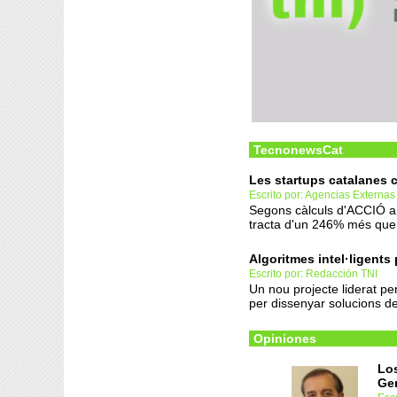
TecnonewsCat
Les startups catalanes 
Escrito por: Agencias Externas
Segons càlculs d'ACCIÓ a 
tracta d'un 246% més que
Algoritmes intel·ligents
Escrito por: Redacción TNI
Un nou projecte liderat pe
per dissenyar solucions de
Opiniones
Los
Ge