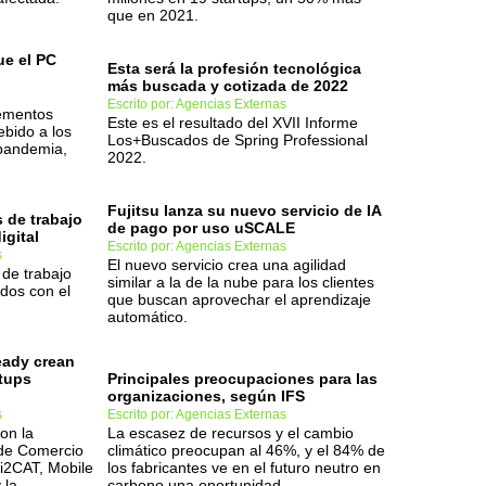
que en 2021.
e el PC
Esta será la profesión tecnológica
más buscada y cotizada de 2022
Escrito por: Agencias Externas
rementos
Este es el resultado del XVII Informe
ebido a los
Los+Buscados de Spring Professional
 pandemia,
2022.
Fujitsu lanza su nuevo servicio de IA
 de trabajo
de pago por uso uSCALE
igital
Escrito por: Agencias Externas
s
El nuevo servicio crea una agilidad
 de trabajo
similar a la de la nube para los clientes
dos con el
que buscan aprovechar el aprendizaje
automático.
eady crean
rtups
Principales preocupaciones para las
organizaciones, según IFS
s
Escrito por: Agencias Externas
on la
La escasez de recursos y el cambio
 de Comercio
climático preocupan al 46%, y el 84% de
i2CAT, Mobile
los fabricantes ve en el futuro neutro en
 la
carbono una oportunidad.