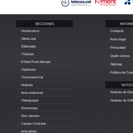
SECCIONES
INFORM
· Hemeroteca
· Contacta
· Silvia Leal
· Aviso legal
· Editoriales
· Privacidad
· Tribunes
· Quién somos
· A View From Abroad
· Sitemap
· Opiniones
· Política de Coo
· TecnonewsCat
· Noticias
NOTICIA
· Noticias de D
· Area empresas
· Videojuegos
· Noticias de DA
· Entrevistas
· Dos minutos
· Campo Contrario
· Articulistas