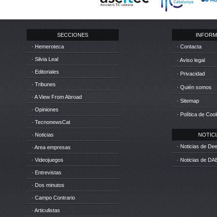
SECCIONES
INFORM
· Hemeroteca
· Contacta
· Silvia Leal
· Aviso legal
· Editoriales
· Privacidad
· Tribunes
· Quién somos
· A View From Abroad
· Sitemap
· Opiniones
· Política de Coo
· TecnonewsCat
· Noticias
NOTICIA
· Noticias de D
· Area empresas
· Videojuegos
· Noticias de DA
· Entrevistas
· Dos minutos
· Campo Contrario
· Articulistas