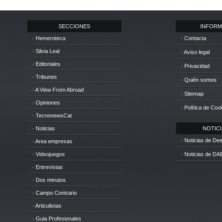
SECCIONES
INFORM
· Hemeroteca
· Contacta
· Silvia Leal
· Aviso legal
· Editoriales
· Privacidad
· Tribunes
· Quién somos
· A View From Abroad
· Sitemap
· Opiniones
· Política de Coo
· TecnonewsCat
· Noticias
NOTICIA
· Noticias de D
· Area empresas
· Videojuegos
· Noticias de DA
· Entrevistas
· Dos minutos
· Campo Contrario
· Articulistas
· Guia Profesionales