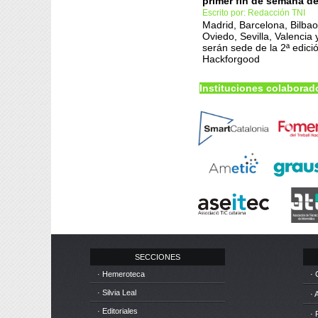
primer fin de semana de
Escrito por: Redacción TNI
Madrid, Barcelona, Bilba
Oviedo, Sevilla, Valencia 
serán sede de la 2ª edici
Hackforgood
Instituciones colaborad
SECCIONES
· Hemeroteca
· 
· Silvia Leal
· 
· Editoriales
· 