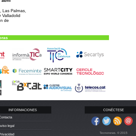
 abril
o, Las Palmas,
y Valladolid
ón de
oras
INFORMACIONES
CONÉCTESE
Contacta
Aviso legal
Tecnonews. © 2015
Privacidad