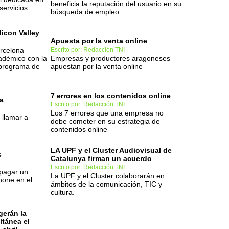
beneficia la reputación del usuario en su
servicios
búsqueda de empleo
licon Valley
Apuesta por la venta online
rcelona
Escrito por: Redacción TNI
cadémico con la
Empresas y productores aragoneses
 programa de
apuestan por la venta online
7 errores en los contenidos online
a
Escrito por: Redacción TNI
Los 7 errores que una empresa no
 llamar a
debe cometer en su estrategia de
contenidos online
LA UPF y el Cluster Audiovisual de
s
Catalunya firman un acuerdo
Escrito por: Redacción TNI
 pagar un
La UPF y el Cluster colaborarán en
hone en el
ámbitos de la comunicación, TIC y
cultura.
gerán la
ltánea el