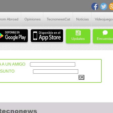
From Abroad
Opiniones
TecnonewsCat
Noticias
Videojuego
Updates
Encuesta
A A UN AMIGO
ASUNTO