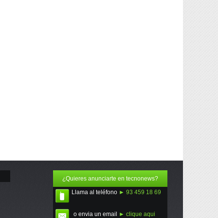
¿Quieres anunciarte en tecnonews?
Llama al teléfono
► 93 459 18 69
o envia un email
► clique aqui