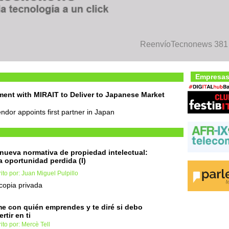
ReenvíoTecnonews 381 C
Empresas
ment with MIRAIT to Deliver to Japanese Market
endor appoints first partner in Japan
nueva normativa de propiedad intelectual:
 oportunidad perdida (I)
ito por: Juan Miguel Pulpillo
copia privada
e con quién emprendes y te diré si debo
ertir en ti
ito por: Mercè Tell