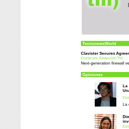
TecnonewsWorld
Clavister Secures Agree
Escrito por: Redacción TNI
Next-generation firewall v
Opiniones
La 
Una
Escr
La 
Dim
inv
Escr