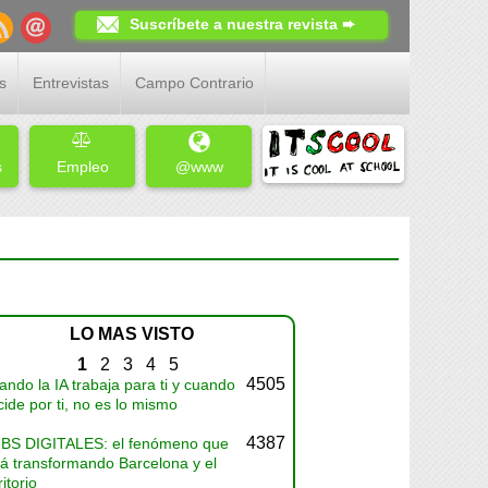
Suscríbete a nuestra revista ➨
s
Entrevistas
Campo Contrario
s
Empleo
@www
LO MAS VISTO
1
2
3
4
5
4505
ndo la IA trabaja para ti y cuando
ide por ti, no es lo mismo
4387
BS DIGITALES: el fenómeno que
tá transformando Barcelona y el
ritorio