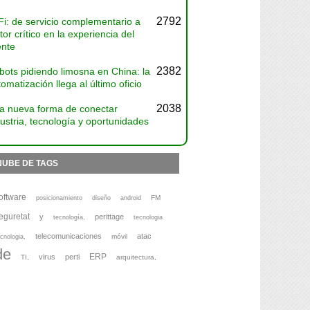
2792
Fi: de servicio complementario a
tor crítico en la experiencia del
ente
2382
bots pidiendo limosna en China: la
omatización llega al último oficio
2038
a nueva forma de conectar
ustria, tecnología y oportunidades
NUBE DE TAGS
oftware
FM
posicionamiento
diseño
android
eguretat
y
perittage
tecnología,
tecnologia
telecomunicaciones
atac
móvil
cnologia,
de
ERP
virus
perti
TI,
arquitectura,