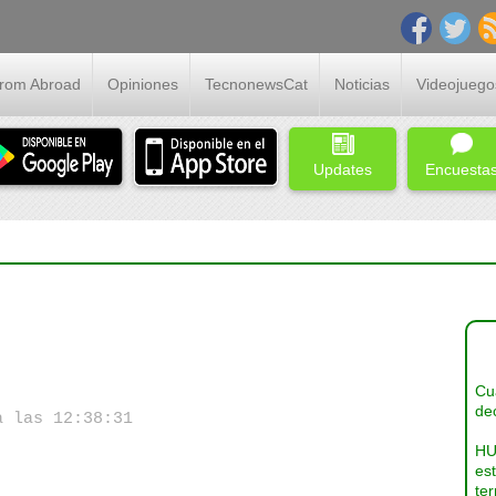
From Abroad
Opiniones
TecnonewsCat
Noticias
Videojuego
Updates
Encuesta
Cua
dec
a las 12:38:31
HU
es
ter