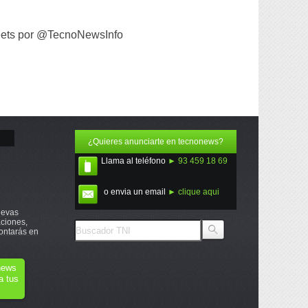
ets por @TecnoNewsInfo
¿Quieres anunciarte en tecnonews?
Llama al teléfono
► 93 459 18 69
o envia un email
► clique aqui
uevas
ciones,
ontarás en
onews
a tus