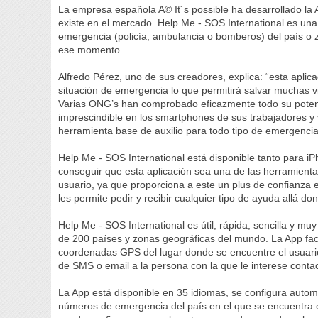
La empresa española A© It´s possible ha desarrollado la 
existe en el mercado. Help Me - SOS International es una 
emergencia (policía, ambulancia o bomberos) del país o 
ese momento.
Alfredo Pérez, uno de sus creadores, explica: “esta apli
situación de emergencia lo que permitirá salvar muchas 
Varias ONG’s han comprobado eficazmente todo su potenci
imprescindible en los smartphones de sus trabajadores y 
herramienta base de auxilio para todo tipo de emergencia
Help Me - SOS International está disponible tanto para iP
conseguir que esta aplicación sea una de las herramienta
usuario, ya que proporciona a este un plus de confianza e
les permite pedir y recibir cualquier tipo de ayuda allá d
Help Me - SOS International es útil, rápida, sencilla y m
de 200 países y zonas geográficas del mundo. La App facili
coordenadas GPS del lugar donde se encuentre el usuario
de SMS o email a la persona con la que le interese conta
La App está disponible en 35 idiomas, se configura auto
números de emergencia del país en el que se encuentra el