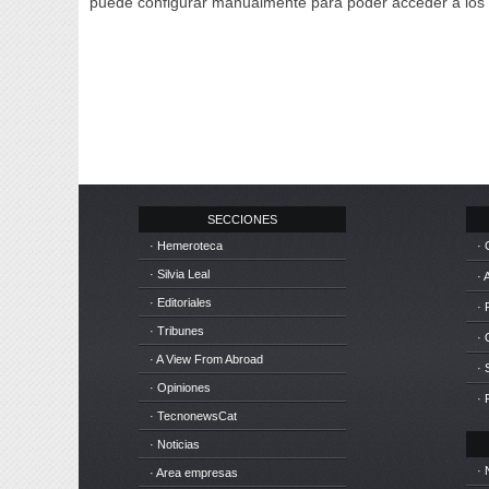
puede configurar manualmente para poder acceder a los
SECCIONES
· Hemeroteca
· 
· Silvia Leal
· 
· Editoriales
· 
· Tribunes
·
· A View From Abroad
· 
· Opiniones
· 
· TecnonewsCat
· Noticias
· 
· Area empresas