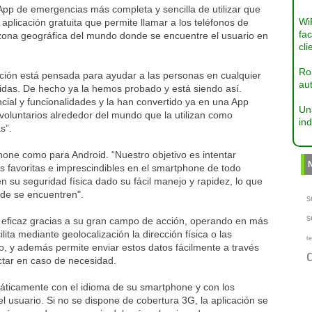
App de emergencias más completa y sencilla de utilizar que
Wi
aplicación gratuita que permite llamar a los teléfonos de
fac
zona geográfica del mundo donde se encuentre el usuario en
cli
Ro
cación está pensada para ayudar a las personas en cualquier
aut
vidas. De hecho ya la hemos probado y está siendo así.
al y funcionalidades y la han convertido ya en una App
Un
voluntarios alrededor del mundo que la utilizan como
ind
s”.
hone como para Android. “Nuestro objetivo es intentar
s favoritas e imprescindibles en el smartphone de todo
n su seguridad física dado su fácil manejo y rapidez, lo que
onde se encuentren".
s
s
uy eficaz gracias a su gran campo de acción, operando en más
ta mediante geolocalización la dirección física o las
te
, y además permite enviar estos datos fácilmente a través
ctar en caso de necesidad.
máticamente con el idioma de su smartphone y con los
 usuario. Si no se dispone de cobertura 3G, la aplicación se