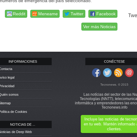
 números de emergencia del país seleccionado.
Reddit
Meneame
Twitter
Facebook
Twe
Ver más Noticias
INFORMACIONES
CONÉCTESE
Contacta
Aviso legal
Tecnonews. © 2015
Privacidad
Las notícias del sector de las N
 Quién somos
Tecnologías (NNTT), telecomunica
informática y emprendedores las enc
Sitemap
Tecnonews.info
Política de Cookies
Incluye las noticias de tecn
en tu web. Mantén informado 
NOTICIAS DE ...
clientes.
Noticias de Deep Web