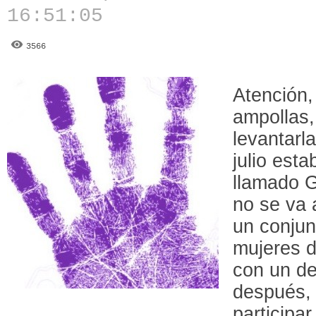
16:51:05
3566
Atención,
ampollas,
levantarl
julio est
llamado G
no se va 
un conjun
mujeres d
con un de
después, 
participa