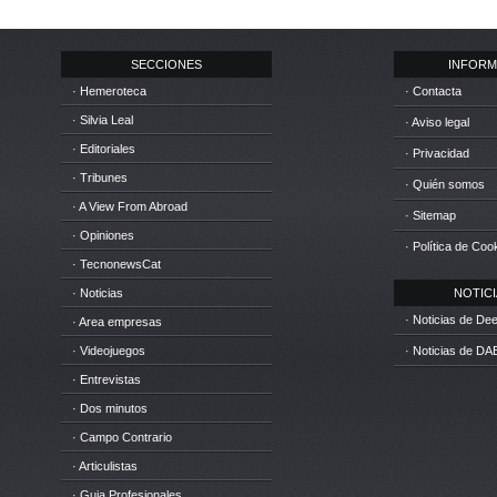
SECCIONES
INFORM
· Hemeroteca
· Contacta
· Silvia Leal
· Aviso legal
· Editoriales
· Privacidad
· Tribunes
· Quién somos
· A View From Abroad
· Sitemap
· Opiniones
· Política de Coo
· TecnonewsCat
· Noticias
NOTICIA
· Noticias de D
· Area empresas
· Videojuegos
· Noticias de DA
· Entrevistas
· Dos minutos
· Campo Contrario
· Articulistas
· Guia Profesionales