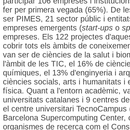
participar 106 empreses i institucio
fer per primera vegada (65%). De l
ser PIMES, 21 sector públic i entita
empreses emergents (
start-ups
o
sp
empreses. Els 122 projectes d'aque
cobrir tots els àmbits de coneixeme
van ser de ciències de la salut i bi
l'àmbit de les TIC, el 16% de cièncie
químiques, el 13% d'enginyeria i arq
ciències socials, arts i humanitats 
física. Quant a l'entorn acadèmic, va
universitats catalanes i 9 centres
el centre universitari TecnoCampus (
Barcelona Supercomputing Center, c
organismes de recerca com el Conso