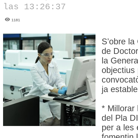
las 13:26:37
1181
S’obre la
de Doctor
la Genera
objectius
convocatò
ja estable
* Millorar 
del Pla D
per a les 
fomentin 