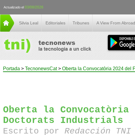
03/08/2026
Actualizado el
Silvia Leal
Editoriales
Tribunes
A View From Abroa
Portada
>
TecnonewsCat
>
Oberta la Convocatòria 2024 del P
Oberta la Convocatòria 
Doctorats Industrials
Escrito por
Redacción TN