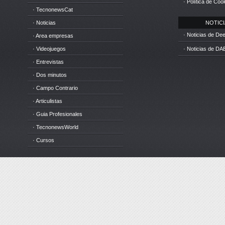
· Política de Coo
· TecnonewsCat
· Noticias
NOTICIA
· Noticias de D
· Area empresas
· Videojuegos
· Noticias de DA
· Entrevistas
· Dos minutos
· Campo Contrario
· Articulistas
· Guia Profesionales
· TecnonewsWorld
· Cursos