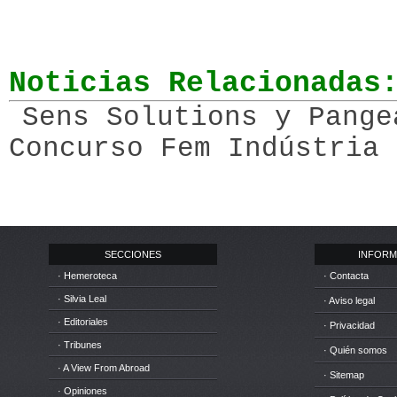
Noticias Relacionadas
Sens Solutions y Pange
Concurso Fem Indústria 
SECCIONES
INFORM
· Hemeroteca
· Contacta
· Silvia Leal
· Aviso legal
· Editoriales
· Privacidad
· Tribunes
· Quién somos
· A View From Abroad
· Sitemap
· Opiniones