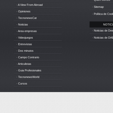
· A View From Abroad
· Sitemap
· Opiniones
· Política de Coo
· TecnonewsCat
· Noticias
NOTICIA
· Noticias de D
· Area empresas
· Videojuegos
· Noticias de DA
· Entrevistas
· Dos minutos
· Campo Contrario
· Articulistas
· Guia Profesionales
· TecnonewsWorld
· Cursos