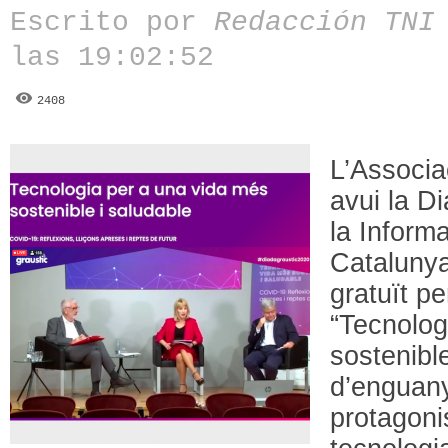
Escrito por
Redacción TN
las 19:02:52
2408
L’Associ
avui la D
la Inform
Catalunya 
gratuït pe
“Tecnolog
sostenible
d’enguany
protagoni