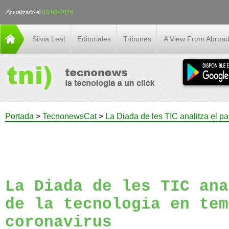
03/08/2026
Actualizado el
Silvia Leal
Editoriales
Tribunes
A View From Abroa
Portada
>
TecnonewsCat
>
La Diada de les TIC analitza el p
La Diada de les TIC ana
de la tecnologia en tem
coronavirus