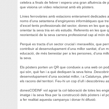
celebra a finals de febrer i espera una gran afluència de p
que visiona un vídeo relacionat amb els pòsters.
Línies ferroviàries amb estacions enterament dedicades a
noms d’una setantena d’enginyeres informàtiques que treb
d’excel·lents professionals del sector, dones en les que qu
orientar la seva tria en els estudis. Referents en les que 
reorientació de la seva carrera professional cap al món de
Perquè es tracta d’un sector crucial i meravellós, que per
contribuir al desenvolupament d’una millor sanitat, d’un mi
educació, de més benestar per a les persones, d’una millo
la seva.
Els pòsters porten un QR que condueix a una web on pod
qui són, què fan i a què dediquen la seva feina .Descobrir
desenvolupament d’una societat millor, i a Catalunya, pl
els racons del territori. Feu-hi un cop d’ull i descobrireu
donesCOEINF vol agrair la col·laboració de totes les engi
imatge i la seva fitxa per la construcció dels pòsters i el 
a fer realitat aquesta campanya i donar-hi difusió.