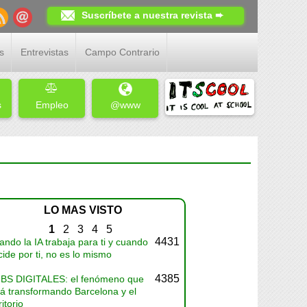
Suscríbete a nuestra revista ➨
s
Entrevistas
Campo Contrario
s
Empleo
@www
LO MAS VISTO
1
2
3
4
5
4431
ndo la IA trabaja para ti y cuando
ide por ti, no es lo mismo
4385
BS DIGITALES: el fenómeno que
tá transformando Barcelona y el
ritorio