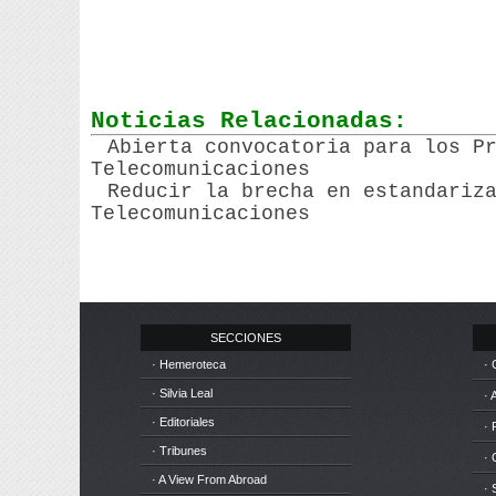
Noticias Relacionadas:
Abierta convocatoria para los P
Telecomunicaciones
Reducir la brecha en estandariz
Telecomunicaciones
SECCIONES
· Hemeroteca
· 
· Silvia Leal
· 
· Editoriales
· 
· Tribunes
·
· A View From Abroad
· 