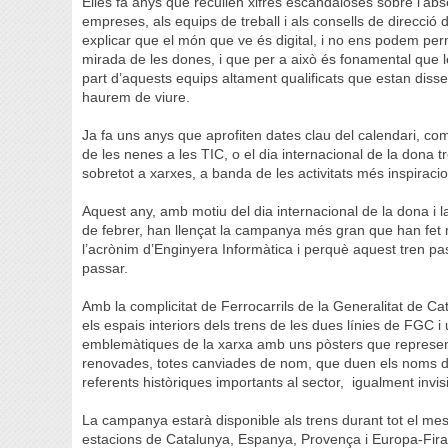
Elles fa anys que recullen xifres escandaloses sobre l’abs
empreses, als equips de treball i als consells de direcci
explicar que el món que ve és digital, i no ens podem perm
mirada de les dones, i que per a això és fonamental que l
part d’aquests equips altament qualificats que estan dissen
haurem de viure.
Ja fa uns anys que aprofiten dates clau del calendari, com e
de les nenes a les TIC, o el dia internacional de la dona t
sobretot a xarxes, a banda de les activitats més inspiracio
Aquest any, amb motiu del dia internacional de la dona i l
de febrer, han llençat la campanya més gran que han fet m
l’acrònim d’Enginyera Informàtica i perquè aquest tren pass
passar.
Amb la complicitat de Ferrocarrils de la Generalitat de Cat
els espais interiors dels trens de les dues línies de FGC 
emblemàtiques de la xarxa amb uns pòsters que represent
renovades, totes canviades de nom, que duen els noms d’
referents històriques importants al sector, igualment invisi
La campanya estarà disponible als trens durant tot el mes 
estacions de Catalunya, Espanya, Provença i Europa-Fira,