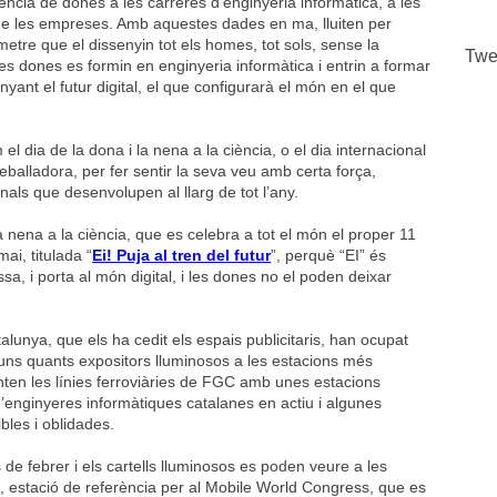
ència de dones a les carreres d’enginyeria informàtica, a les
ó de les empreses. Amb aquestes dades en ma, lluiten per
etre que el dissenyin tot els homes, tot sols, sense la
Twe
es dones es formin en enginyeria informàtica i entrin a formar
yant el futur digital, el que configurarà el món en el que
l dia de la dona i la nena a la ciència, o el dia internacional
reballadora, per fer sentir la seva veu amb certa força,
nals que desenvolupen al llarg de tot l’any.
a nena a la ciència, que es celebra a tot el món el proper 11
ai, titulada “
Ei! Puja al tren del futur
”, perquè “EI” és
a, i porta al món digital, i les dones no el poden deixar
alunya, que els ha cedit els espais publicitaris, han ocupat
i uns quants expositors lluminosos a les estacions més
en les línies ferroviàries de FGC amb unes estacions
enginyeres informàtiques catalanes en actiu i algunes
bles i oblidades.
de febrer i els cartells lluminosos es poden veure a les
 estació de referència per al Mobile World Congress, que es