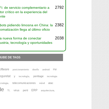
2792
Fi: de servicio complementario a
tor crítico en la experiencia del
ente
2382
bots pidiendo limosna en China: la
omatización llega al último oficio
2038
a nueva forma de conectar
ustria, tecnología y oportunidades
NUBE DE TAGS
oftware
FM
posicionamiento
diseño
android
eguretat
y
perittage
tecnología,
tecnologia
telecomunicaciones
atac
móvil
cnologia,
de
ERP
virus
perti
TI,
arquitectura,