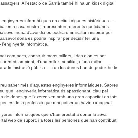
assatgers. A l’estació de Sarrià també hi ha un kiosk digital
 enginyeres informàtiques en actiu i algunes històriques….
allen a casa nostra i representen referents quotidianes
alsevol nena d’avui dia es podria emmirallar i inspirar per
qualsevol dona es podria inspirar per decidir fer una
 l’enginyeria informàtica.
met com pocs, construir mons millors, i des d’on es pot
llor medi ambient, d’una millor mobilitat, d’una millor
r administració pública…. i on les dones han de poder-hi dir
reu saber més d’aquestes enginyeres informàtiques. Sabreu
eu que l’enginyeria informàtica és apassionant, clau pel
ena de dones que l’exerceixen amb una gran capacitat en tots
 aspectes de la professió que mai potser us havíeu imaginat.
nyeres informàtiques que s’han prestat a donar la seva
portal web de suport, i a totes les persones que han contribuït