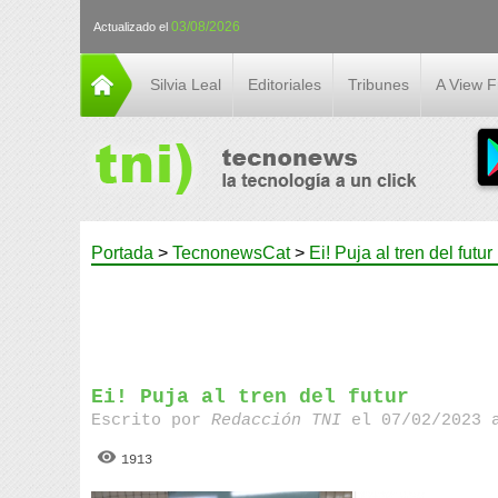
03/08/2026
Actualizado el
Silvia Leal
Editoriales
Tribunes
A View 
Portada
>
TecnonewsCat
>
Ei! Puja al tren del futur
Ei! Puja al tren del futur
Escrito por
Redacción TNI
el 07/02/2023 
1913