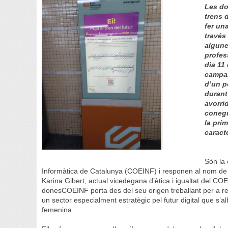
Les do
trens d
fer una
través
algune
profes
dia 11 
campan
d’un po
durant
avorri
conegut
la pri
caract
Són la 
Informàtica de Catalunya (COEINF) i responen al nom d
Karina Gibert, actual vicedegana d’ètica i igualtat del CO
donesCOEINF porta des del seu origen treballant per a redu
un sector especialment estratègic pel futur digital que s’al
femenina.