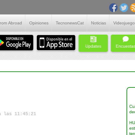
From Abroad
Opiniones
TecnonewsCat
Noticias
Videojuego
Updates
Encuesta
Cua
dec
a las 11:45:21
HU
es
ter