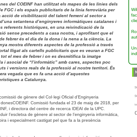
nes del COEINF han utilitzat els mapes de les línies dels
Wi
e FGC i els espais publicitaris de la línia ferroviària per
fac
 acció de visibilització del talent femení al sector a
cli
 d’una setantena d’enginyeres informàtiques catalanes i
s referents històriques, en una reivindicació de la
Ro
sió sense precedents a casa nostra, i aprofitant que el
aut
de febrer és el dia de la dona i la nena a la ciència. La
ya mostra diferents aspectes de la professió a través
Un
rtal lligat als cartells publicitaris que es veuran a FGC
ind
 tot el mes de febrer i on es desmitifica la imatge
da i asocial de “l’informàtic” amb cares, aspectes poc
s i versions reals de la professió al nostre territori. És
mera vegada que es fa una acció d’aquestes
erístiques a Catalunya.
s
s
comissió de gènere del Col·legi Oficial d’Enginyeria
e donesCOEINF. Comissió fundada el 23 de maig de 2018, per
te
EINF, i directora del centre de recerca IDEAI de la UPC.
ir l’escletxa de gènere al sector de l’enginyeria informàtica,
bira i especialment castigat pel que fa a la presència