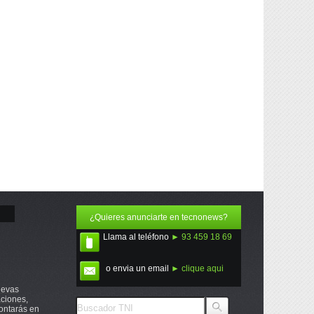
¿Quieres anunciarte en tecnonews?
Llama al teléfono
► 93 459 18 69
o envia un email
► clique aqui
uevas
ciones,
ontarás en