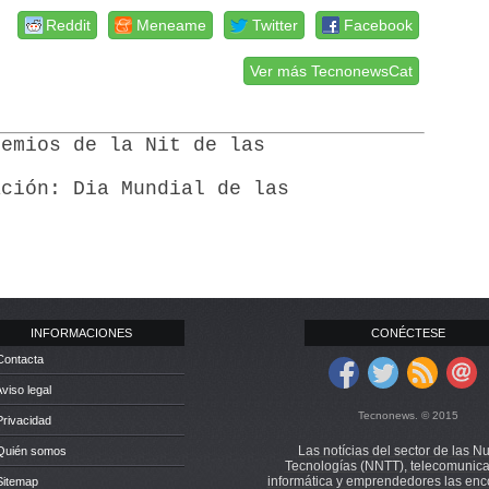
Reddit
Meneame
Twitter
Facebook
Ver más TecnonewsCat
remios de la Nit de las
ación: Dia Mundial de las
INFORMACIONES
CONÉCTESE
Contacta
Aviso legal
Tecnonews. © 2015
Privacidad
Las notícias del sector de las N
 Quién somos
Tecnologías (NNTT), telecomunica
informática y emprendedores las enc
Sitemap