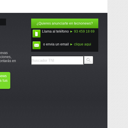
¿Quieres anunciarte en tecnonews?
Llama al teléfono
► 93 459 18 69
o envia un email
► clique aqui
uevas
ciones,
ontarás en
onews
a tus