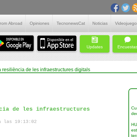
From Abroad
Opiniones
TecnonewsCat
Noticias
Videojuego
Updates
Encuesta
resiliència de les infraestructures digitals
Cua
cia de les infraestructures
dec
a las 19:13:02
HU
es
ter