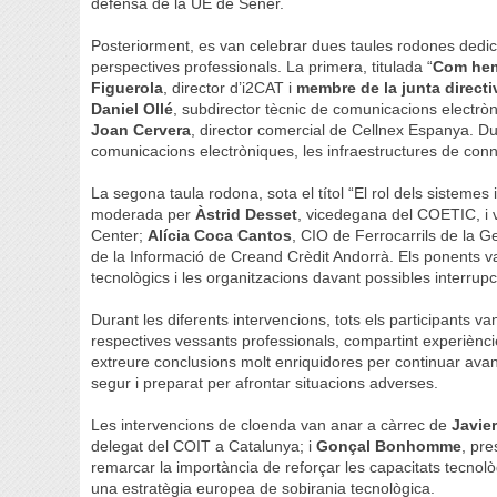
defensa de la UE de Sener.
Posteriorment, es van celebrar dues taules rodones dedicad
perspectives professionals. La primera, titulada “
Com hem 
Figuerola
, director d’i2CAT i
membre de la junta directi
Daniel Ollé
, subdirector tècnic de comunicacions electr
Joan Cervera
, director comercial de Cellnex Espanya. Du
comunicacions electròniques, les infraestructures de connec
La segona taula rodona, sota el títol “El rol dels sistemes i
moderada per
Àstrid Desset
, vicedegana del COETIC, i 
Center;
Alícia Coca Cantos
, CIO de Ferrocarrils de la G
de la Informació de Creand Crèdit Andorrà. Els ponents va
tecnològics i les organitzacions davant possibles interrupci
Durant les diferents intervencions, tots els participants va
respectives vessants professionals, compartint experiènci
extreure conclusions molt enriquidores per continuar avan
segur i preparat per afrontar situacions adverses.
Les intervencions de cloenda van anar a càrrec de
Javier
delegat del COIT a Catalunya; i
Gonçal Bonhomme
, pr
remarcar la importància de reforçar les capacitats tecnol
una estratègia europea de sobirania tecnològica.