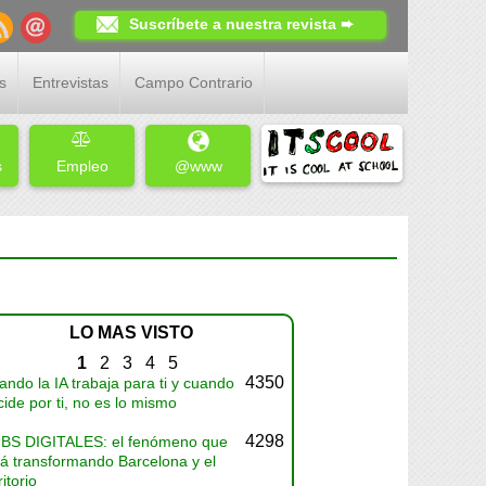
Suscríbete a nuestra revista ➨
s
Entrevistas
Campo Contrario
s
Empleo
@www
LO MAS VISTO
1
2
3
4
5
4350
ndo la IA trabaja para ti y cuando
ide por ti, no es lo mismo
4298
BS DIGITALES: el fenómeno que
tá transformando Barcelona y el
ritorio