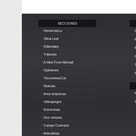
SECCIONES
· Hemeroteca
· 
· Silvia Leal
· 
· Editoriales
· 
· Tribunes
·
· A View From Abroad
· 
· Opiniones
· 
· TecnonewsCat
· Noticias
· 
· Area empresas
· Videojuegos
· 
· Entrevistas
· Dos minutos
· Campo Contrario
· Articulistas