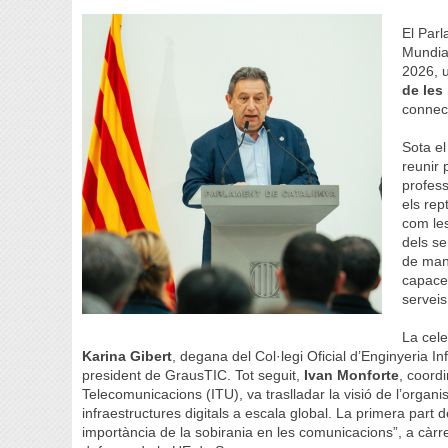
El Parl
Mundial
2026, u
de les 
connect
Sota el
reunir 
profess
els rep
com les
dels se
de mani
capaces
serveis
La cel
Karina Gibert
, degana del Col·legi Oficial d’Enginyeria 
president de GrausTIC. Tot seguit,
Ivan Monforte
, coord
Telecomunicacions (ITU), va traslladar la visió de l’organi
infraestructures digitals a escala global. La primera part
importància de la sobirania en les comunicacions”, a càr