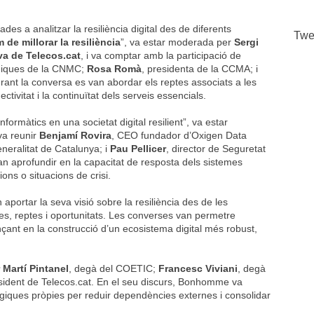
es a analitzar la resiliència digital des de diferents
Twe
de millorar la resiliència
”, va estar moderada per
Sergi
va de Telecos.cat
, i va comptar amb la participació de
òniques de la CNMC;
Rosa Romà
, presidenta de la CCMA; i
rant la conversa es van abordar els reptes associats a les
tivitat i la continuïtat dels serveis essencials.
nformàtics en una societat digital resilient”, va estar
va reunir
Benjamí Rovira
, CEO fundador d’Oxigen Data
eneralitat de Catalunya; i
Pau Pellicer
, director de Seguretat
n aprofundir en la capacitat de resposta dels sistemes
ons o situacions de crisi.
n aportar la seva visió sobre la resiliència des de les
es, reptes i oportunitats. Les converses van permetre
çant en la construcció d’un ecosistema digital més robust,
 Martí Pintanel
, degà del COETIC;
Francesc Viviani
, degà
esident de Telecos.cat. En el seu discurs, Bonhomme va
ògiques pròpies per reduir dependències externes i consolidar