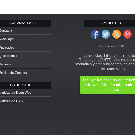
INFORMACIONES
CONÉCTESE
Contacta
Aviso legal
Tecnonews. © 2015
Privacidad
Las notícias del sector de las N
 Quién somos
Tecnologías (NNTT), telecomunica
informática y emprendedores las enc
Sitemap
Tecnonews.info
Política de Cookies
Incluye las noticias de tecn
en tu web. Mantén informado 
NOTICIAS DE ...
clientes.
Noticias de Deep Web
Noticias de DAB