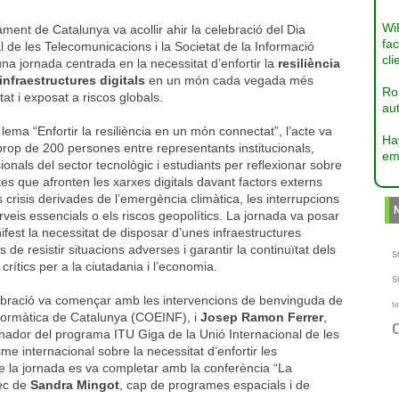
Wi
ament de Catalunya va acollir ahir la celebració del Dia
fac
 de les Telecomunicacions i la Societat de la Informació
cli
na jornada centrada en la necessitat d’enfortir la
resiliència
infraestructures digitals
en un món cada vegada més
Ro
at i exposat a riscos globals.
aut
 lema “Enfortir la resiliència en un món connectat”, l’acte va
Ha
prop de 200 persones entre representants institucionals,
em
ionals del sector tecnològic i estudiants per reflexionar sobre
tes que afronten les xarxes digitals davant factors externs
 crisis derivades de l’emergència climàtica, les interrupcions
rveis essencials o els riscos geopolítics. La jornada va posar
fest la necessitat de disposar d’unes infraestructures
 de resistir situacions adverses i garantir la continuïtat dels
s
 crítics per a la ciutadania i l’economia.
s
ebració va començar amb les intervencions de benvinguda de
te
Informàtica de Catalunya (COEINF), i
Josep Ramon Ferrer
,
inador del programa ITU Giga de la Unió Internacional de les
sme internacional sobre la necessitat d’enfortir les
 de la jornada es va completar amb la conferència “La
rec de
Sandra Mingot
, cap de programes espacials i de