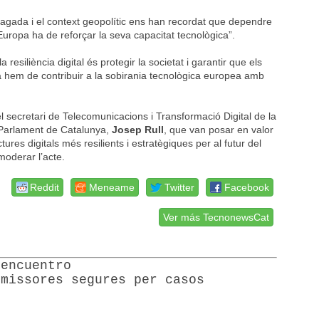
pagada i el context geopolític ens han recordat que dependre
uropa ha de reforçar la seva capacitat tecnològica”.
 resiliència digital és protegir la societat i garantir que els
a hem de contribuir a la sobirania tecnològica europea amb
del secretari de Telecomunicacions i Transformació Digital de la
l Parlament de Catalunya,
Josep Rull
, que van posar en valor
ures digitals més resilients i estratègiques per al futur del
moderar l’acte.
Reddit
Meneame
Twitter
Facebook
Ver más TecnonewsCat
 encuentro
emissores segures per casos