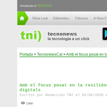
03/08/2026
Actualizado el
Silvia Leal
Editoriales
Tribunes
A View 
Portada
>
TecnonewsCat
>
Amb el focus posat en la 
Amb el focus posat en la resilièn
digitals
Escrito por
Redacción TNI
el 02/06/2026 
1360