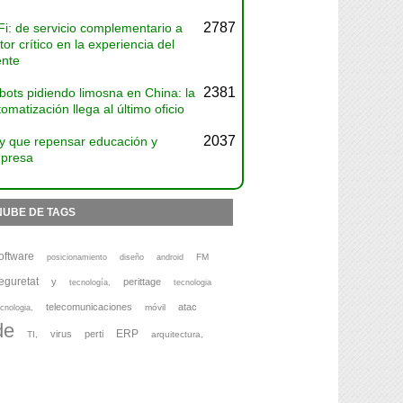
2787
Fi: de servicio complementario a
tor crítico en la experiencia del
ente
2381
bots pidiendo limosna en China: la
omatización llega al último oficio
2037
y que repensar educación y
presa
NUBE DE TAGS
oftware
FM
posicionamiento
diseño
android
eguretat
y
perittage
tecnología,
tecnologia
telecomunicaciones
atac
móvil
cnologia,
de
ERP
virus
perti
TI,
arquitectura,