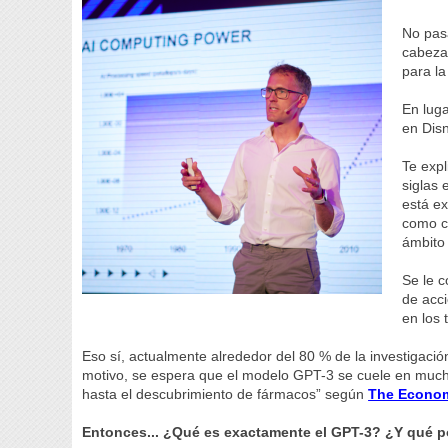
No pasa
cabeza
para la
En lug
en Disn
Te expl
siglas 
está e
como ca
ámbito
Se le c
de acci
en los 
Eso sí, actualmente alrededor del 80 % de la investigació
motivo, se espera que el modelo GPT-3 se cuele en much
hasta el descubrimiento de fármacos” según
The Econom
Entonces... ¿Qué es exactamente el GPT-3? ¿Y qué p