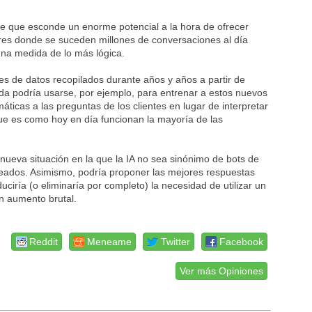
te que esconde un enorme potencial a la hora de ofrecer
gares donde se suceden millones de conversaciones al día
 una medida de lo más lógica.
es de datos recopilados durante años y años a partir de
da podría usarse, por ejemplo, para entrenar a estos nuevos
icas a las preguntas de los clientes en lugar de interpretar
que es como hoy en día funcionan la mayoría de las
a nueva situación en la que la IA no sea sinónimo de bots de
pleados. Asimismo, podría proponer las mejores respuestas
ciría (o eliminaría por completo) la necesidad de utilizar un
un aumento brutal.
Reddit
Meneame
Twitter
Facebook
Ver más Opiniones