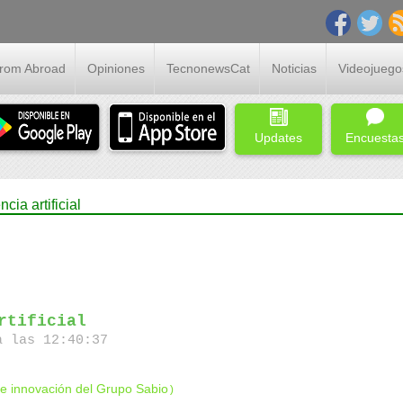
From Abroad
Opiniones
TecnonewsCat
Noticias
Videojuego
Updates
Encuesta
ia artificial
rtificial
 las 12:40:37
de innovación del Grupo Sabio
)