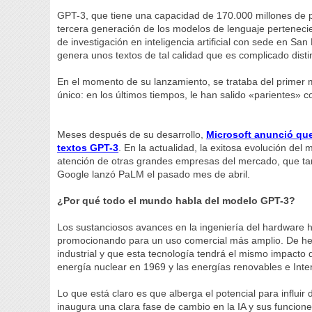
GPT-3, que tiene una capacidad de 170.000 millones de pa
tercera generación de los modelos de lenguaje pertenecie
de investigación en inteligencia artificial con sede en Sa
genera unos textos de tal calidad que es complicado disti
En el momento de su lanzamiento, se trataba del primer 
único: en los últimos tiempos, le han salido «pariente
Meses después de su desarrollo,
Microsoft anunció que
textos GPT-3
. En la actualidad, la exitosa evolución del
atención de otras grandes empresas del mercado, que tamb
Google lanzó PaLM el pasado mes de abril.
¿Por qué todo el mundo habla del modelo GPT-3?
Los sustanciosos avances en la ingeniería del hardware 
promocionando para un uso comercial más amplio. De hec
industrial y que esta tecnología tendrá el mismo impacto q
energía nuclear en 1969 y las energías renovables e Inte
Lo que está claro es que alberga el potencial para influi
inaugura una clara fase de cambio en la IA y sus funcion