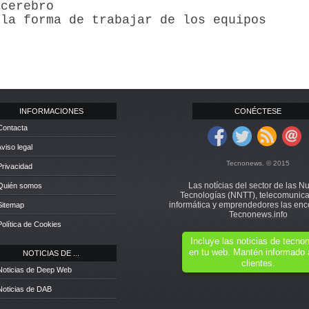
 cerebro
 la forma de trabajar de los equipos
INFORMACIONES
CONÉCTESE
Contacta
Aviso legal
Tecnonews. © 2015
Privacidad
Las notícias del sector de las N
 Quién somos
Tecnologías (NNTT), telecomunica
informática y emprendedores las enc
Sitemap
Tecnonews.info
Política de Cookies
Incluye las noticias de tecn
en tu web. Mantén informado 
NOTICIAS DE ...
clientes.
Noticias de Deep Web
Noticias de DAB