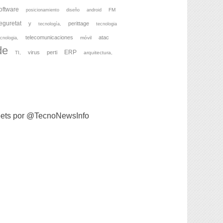
oftware
FM
posicionamiento
diseño
android
eguretat
y
perittage
tecnología,
tecnologia
telecomunicaciones
atac
móvil
cnologia,
de
ERP
virus
perti
TI,
arquitectura,
ets por @TecnoNewsInfo