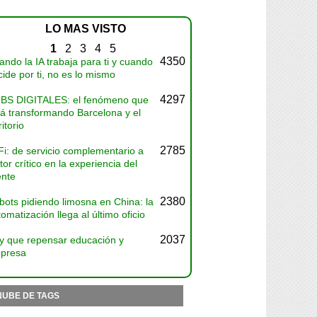
LO MAS VISTO
1
2
3
4
5
4350
ndo la IA trabaja para ti y cuando
ide por ti, no es lo mismo
4297
BS DIGITALES: el fenómeno que
tá transformando Barcelona y el
ritorio
2785
Fi: de servicio complementario a
tor crítico en la experiencia del
ente
2380
bots pidiendo limosna en China: la
omatización llega al último oficio
2037
y que repensar educación y
presa
NUBE DE TAGS