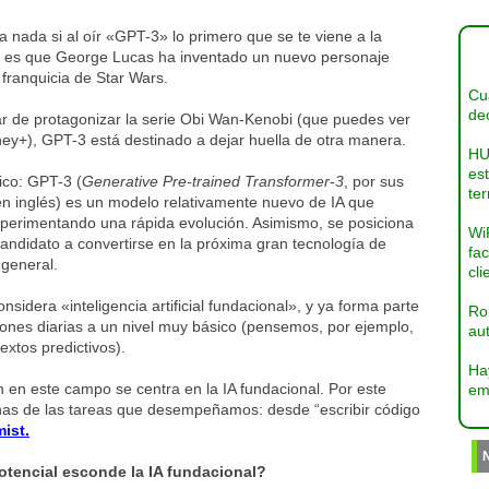
 nada si al oír «GPT-3» lo primero que se te viene a la
 es que George Lucas ha inventado un nuevo personaje
 franquicia de Star Wars.
Cua
dec
ar de protagonizar la serie Obi Wan-Kenobi (que puedes ver
ey+), GPT-3 está destinado a dejar huella de otra manera.
HU
es
ico: GPT-3 (
Generative Pre-trained Transformer-3
, por sus
ter
en inglés) es un modelo relativamente nuevo de IA que
xperimentando una rápida evolución. Asimismo, se posiciona
Wi
ndidato a convertirse en la próxima gran tecnología de
fac
 general.
cli
onsidera «inteligencia artificial fundacional», y ya forma parte
Ro
ones diarias a un nivel muy básico (pensemos, por ejemplo,
aut
textos predictivos).
Ha
n en este campo se centra en la IA fundacional. Por este
em
as de las tareas que desempeñamos: desde “escribir código
ist.
otencial esconde la IA fundacional?