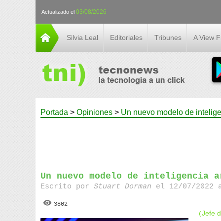
03/08/2026
Actualizado el
Silvia Leal
Editoriales
Tribunes
A View 
Portada
>
Opiniones
>
Un nuevo modelo de inteligenc
Un nuevo modelo de inteligencia a
Escrito por
Stuart Dorman
el 12/07/2022 a
3802
Jefe 
(