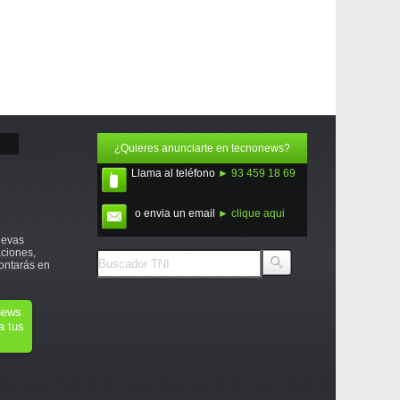
¿Quieres anunciarte en tecnonews?
Llama al teléfono
► 93 459 18 69
o envia un email
► clique aqui
uevas
ciones,
ontarás en
onews
a tus