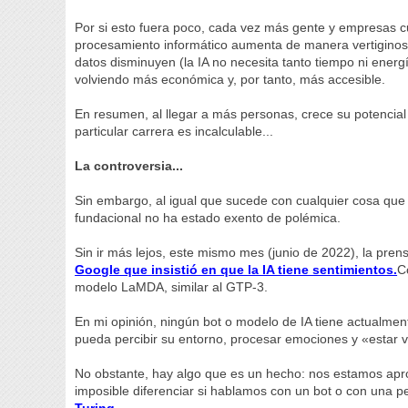
Por si esto fuera poco, cada vez más gente y empresas 
procesamiento informático aumenta de manera vertiginosa
datos disminuyen (la IA no necesita tanto tiempo ni energí
volviendo más económica y, por tanto, más accesible.
En resumen, al llegar a más personas, crece su potencial
particular carrera es incalculable...
La controversia...
Sin embargo, al igual que sucede con cualquier cosa que 
fundacional no ha estado exento de polémica.
Sin ir más lejos, este mismo mes (junio de 2022), la pren
Google que insistió en que la IA tiene sentimientos.
C
modelo LaMDA, similar al GTP-3.
En mi opinión, ningún bot o modelo de IA tiene actualmen
pueda percibir su entorno, procesar emociones y «estar v
No obstante, hay algo que es un hecho: nos estamos apro
imposible diferenciar si hablamos con un bot o con una 