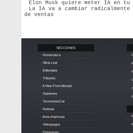
Elon Musk quiere meter IA en tu
La IA va a cambiar radicalmente
de ventas
SECCIONES
· Hemeroteca
· 
· Silvia Leal
· 
· Editoriales
· 
· Tribunes
·
· A View From Abroad
· 
· Opiniones
· 
· TecnonewsCat
· Noticias
· 
· Area empresas
· Videojuegos
· 
· Entrevistas