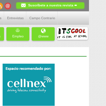
Suscríbete a nuestra revista ➨
s
Entrevistas
Campo Contrario
s
Empleo
@www