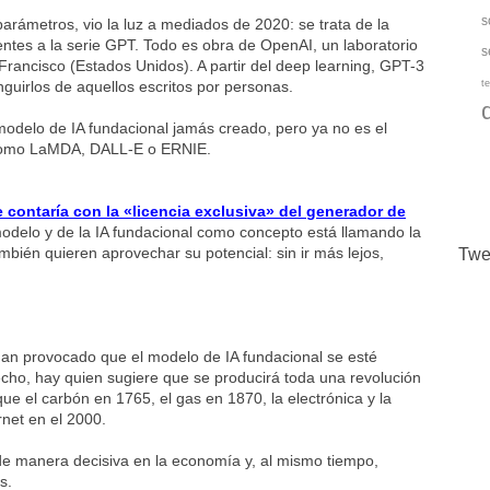
s
rámetros, vio la luz a mediados de 2020: se trata de la
ntes a la serie GPT. Todo es obra de OpenAI, un laboratorio
s
n Francisco (Estados Unidos). A partir del deep learning, GPT-3
nguirlos de aquellos escritos por personas.
te
modelo de IA fundacional jamás creado, pero ya no es el
s» como LaMDA, DALL-E o ERNIE.
 contaría con la «licencia exclusiva» del generador de
 modelo y de la IA fundacional como concepto está llamando la
ién quieren aprovechar su potencial: sin ir más lejos,
Twe
han provocado que el modelo de IA fundacional se esté
ho, hay quien sugiere que se producirá toda una revolución
ue el carbón en 1765, el gas en 1870, la electrónica y la
rnet en el 2000.
r de manera decisiva en la economía y, al mismo tiempo,
es.