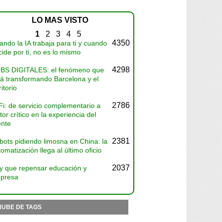
LO MAS VISTO
1
2
3
4
5
4350
ndo la IA trabaja para ti y cuando
ide por ti, no es lo mismo
4298
BS DIGITALES: el fenómeno que
tá transformando Barcelona y el
ritorio
2786
Fi: de servicio complementario a
tor crítico en la experiencia del
ente
2381
bots pidiendo limosna en China: la
omatización llega al último oficio
2037
y que repensar educación y
presa
NUBE DE TAGS