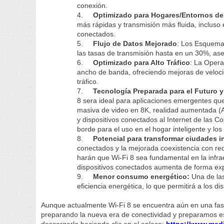
conexión.
4.
Optimizado para Hogares/Entornos de
más rápidas y transmisión más fluida, incluso
conectados.
5.
Flujo de Datos Mejorado
: Los Esquema
las tasas de transmisión hasta en un 30%, aseg
6.
Optimizado para Alto Tráfico
: La Opera
ancho de banda, ofreciendo mejoras de velo
tráfico.
7.
Tecnología Preparada para el Futuro 
8 sera ideal para aplicaciones emergentes q
masiva de video en 8K, realidad aumentada (A
y dispositivos conectados al Internet de las Cos
borde para el uso en el hogar inteligente y los
8.
Potencial para transformar ciudades i
conectados y la mejorada coexistencia con rede
harán que Wi-Fi 8 sea fundamental en la infra
dispositivos conectados aumenta de forma ex
9.
Menor consumo energético:
Una de las
eficiencia energética, lo que permitirá a los 
Aunque actualmente Wi-Fi 8 se encuentra aún en una fa
preparando la nueva era de conectividad y preparamos este