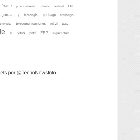
oftware
FM
posicionamiento
diseño
android
eguretat
y
perittage
tecnología,
tecnologia
telecomunicaciones
atac
móvil
cnologia,
de
ERP
virus
perti
TI,
arquitectura,
ets por @TecnoNewsInfo