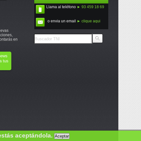
Llama al teléfono
► 93 459 18 69
o envia un email
► clique aqui
uevas
ciones,
ontarás en
onews
a tus
estás aceptándola.
Aceptar