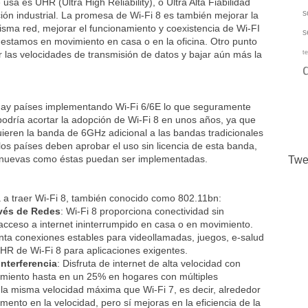
usa es UHR (Ultra High Reliability), o Ultra Alta Fiabilidad
s
ción industrial. La promesa de Wi-Fi 8 es también mejorar la
sma red, mejorar el funcionamiento y coexistencia de Wi-FI
s
o estamos en movimiento en casa o en la oficina. Otro punto
r las velocidades de transmisión de datos y bajar aún más la
te
hay países implementando Wi-Fi 6/6E lo que seguramente
podría acortar la adopción de Wi-Fi 8 en unos años, ya que
quieren la banda de 6GHz adicional a las bandas tradicionales
los países deben aprobar el uso sin licencia de esta banda,
s nuevas como éstas puedan ser implementadas.
Twe
a a traer Wi-Fi 8, también conocido como 802.11bn:
avés de Redes
: Wi-Fi 8 proporciona conectividad sin
 acceso a internet ininterrumpido en casa o en movimiento.
nta conexiones estables para videollamadas, juegos, e-salud
 UHR de Wi-Fi 8 para aplicaciones exigentes.
nterferencia
: Disfruta de internet de alta velocidad con
imiento hasta en un 25% en hogares con múltiples
 la misma velocidad máxima que Wi-Fi 7, es decir, alrededor
ento en la velocidad, pero sí mejoras en la eficiencia de la