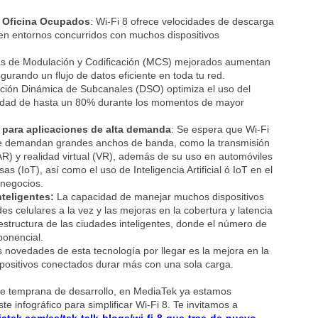
 Oficina Ocupados
: Wi-Fi 8 ofrece velocidades de descarga
 en entornos concurridos con muchos dispositivos
s de Modulación y Codificación (MCS) mejorados aumentan
urando un flujo de datos eficiente en toda tu red.
ción Dinámica de Subcanales (DSO) optimiza el uso del
cidad de hasta un 80% durante los momentos de mayor
y para aplicaciones de alta demanda
: Se espera que Wi-Fi
ue demandan grandes anchos de banda, como la transmisión
R) y realidad virtual (VR), además de su uso en automóviles
as (IoT), así como el uso de Inteligencia Artificial ó IoT en el
 negocios.
nteligentes:
La capacidad de manejar muchos dispositivos
s celulares a la vez y las mejoras en la cobertura y latencia
estructura de las ciudades inteligentes, donde el número de
ponencial.
 novedades de esta tecnología por llegar es la mejora en la
dispositivos conectados durar más con una sola carga.
se temprana de desarrollo, en MediaTek ya estamos
 infográfico para simplificar Wi-Fi 8. Te invitamos a