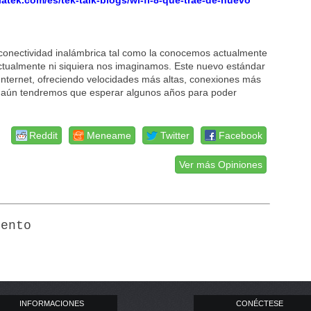
atek.com/es/tek-talk-blogs/wi-fi-8-que-trae-de-nuevo
a conectividad inalámbrica tal como la conocemos actualmente
 actualmente ni siquiera nos imaginamos. Este nuevo estándar
nternet, ofreciendo velocidades más altas, conexiones más
o, aún tendremos que esperar algunos años para poder
Reddit
Meneame
Twitter
Facebook
Ver más Opiniones
iento
INFORMACIONES
CONÉCTESE