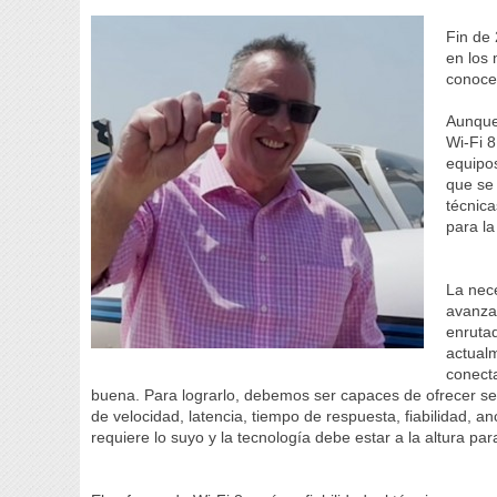
Fin de
en los
conocer
Aunque 
Wi-Fi 8
equipos
que se
técnica
para la
La nec
avanza
enrutad
actualm
conect
buena. Para lograrlo, debemos ser capaces de ofrecer se
de velocidad, latencia, tiempo de respuesta, fiabilidad, 
requiere lo suyo y la tecnología debe estar a la altura 