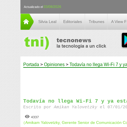
03/08/2026
Actualizado el
Silvia Leal
Editoriales
Tribunes
A View 
Portada
>
Opiniones
>
Todavía no llega Wi-Fi 7 y 
Todavía no llega Wi-Fi 7 y ya est
Escrito por
Amikan Yalovetzky
el 07/01/20
4337
Amikam Yalovetzky, Gerente Senior de Comunicación Co
(