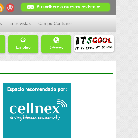
Suscríbete a nuestra revista ➨
s
Entrevistas
Campo Contrario
s
Empleo
@www