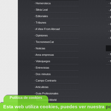
· Hemeroteca
· 
· Silvia Leal
· 
· Editoriales
· 
· Tribunes
·
· A View From Abroad
· 
· Opiniones
· 
· TecnonewsCat
· Noticias
· 
· Area empresas
· Videojuegos
· 
· Entrevistas
· Dos minutos
· Campo Contrario
· Articulistas
· Guia Profesionales
Política de cookies
· TecnonewsWorld
Esta web utiliza cookies, puedes ver nuestra
po
· Cursos