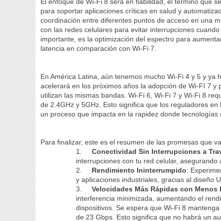
El enfoque de Wi-Fi 8 será en fiabilidad, el término que se 
para soportar aplicaciones críticas en salud y automatiza
coordinación entre diferentes puntos de acceso en una mi
con las redes celulares para evitar interrupciones cuand
importante, es la optimización del espectro para aumenta
latencia en comparación con Wi-Fi 7.
En América Latina, aún tenemos mucho Wi-Fi 4 y 5 y ya 
acelerará en los próximos años la adopción de Wi-FI 7 y 
utilizan las mismas bandas. Wi-Fi 6, Wi-Fi 7 y Wi-Fi 8 re
de 2.4GHz y 5GHz. Esto significa que los reguladores en 
un proceso que impacta en la rapidez donde tecnología
Para finalizar, este es el resumen de las promesas que v
1.
Conectividad Sin Interrupciones a Tr
interrupciones con tu red celular, asegurando
2.
Rendimiento Ininterrumpido
: Experime
y aplicaciones industriales, gracias al diseño
3.
Velocidades Más Rápidas con Menos I
interferencia minimizada, aumentando el rend
dispositivos. Se espera que Wi-Fi 8 mantenga
de 23 Gbps. Esto significa que no habrá un aum