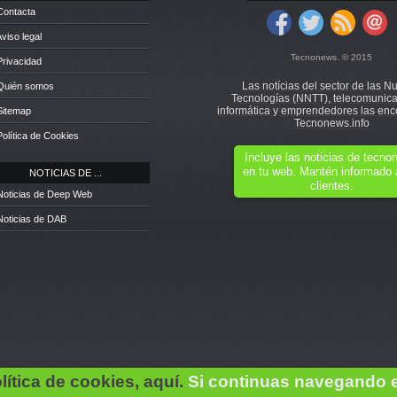
Contacta
Aviso legal
Tecnonews. © 2015
Privacidad
Las notícias del sector de las N
 Quién somos
Tecnologías (NNTT), telecomunica
informática y emprendedores las enc
Sitemap
Tecnonews.info
Política de Cookies
Incluye las noticias de tecn
en tu web. Mantén informado 
NOTICIAS DE ...
clientes.
Noticias de Deep Web
Noticias de DAB
lítica de cookies, aquí.
Si continuas navegando 