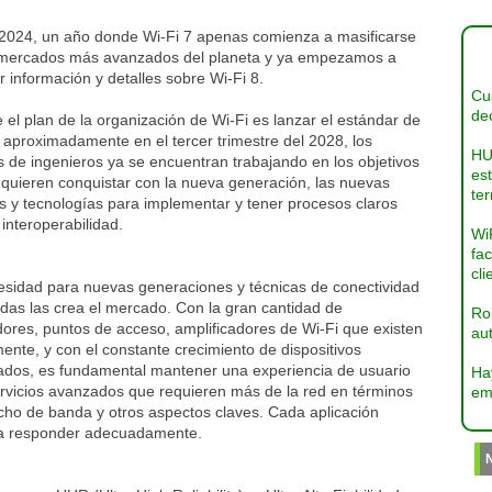
 2024, un año donde Wi-Fi 7 apenas comienza a masificarse
 mercados más avanzados del planeta y ya empezamos a
 información y detalles sobre Wi-Fi 8.
Cua
dec
el plan de la organización de Wi-Fi es lanzar el estándar de
 aproximadamente en el tercer trimestre del 2028, los
HU
 de ingenieros ya se encuentran trabajando en los objetivos
es
 quieren conquistar con la nueva generación, las nuevas
ter
s y tecnologías para implementar y tener procesos claros
 interoperabilidad.
Wi
fac
cli
esidad para nuevas generaciones y técnicas de conectividad
das las crea el mercado. Con la gran cantidad de
Ro
ores, puntos de acceso, amplificadores de Wi-Fi que existen
aut
ente, y con el constante crecimiento de dispositivos
ados, es fundamental mantener una experiencia de usuario
Ha
rvicios avanzados que requieren más de la red en términos
em
ancho de banda y otros aspectos claves. Cada aplicación
para responder adecuadamente.