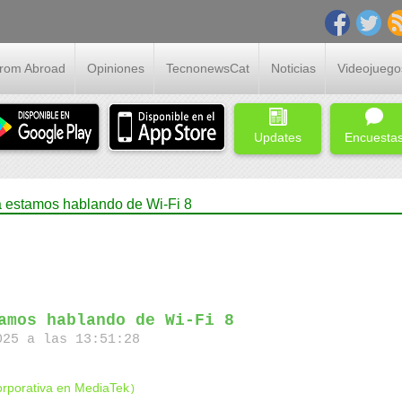
From Abroad
Opiniones
TecnonewsCat
Noticias
Videojuego
Updates
Encuesta
ya estamos hablando de Wi-Fi 8
amos hablando de Wi-Fi 8
25 a las 13:51:28
rporativa en MediaTek
)