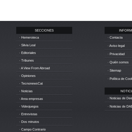
SECCIONES
INFORM
· Hemeroteca
· Contacta
· Silvia Leal
· Aviso legal
· Editoriales
· Privacidad
· Tribunes
· Quién somos
· A View From Abroad
· Sitemap
· Opiniones
· Política de Coo
· TecnonewsCat
· Noticias
NOTICIA
· Noticias de D
· Area empresas
· Videojuegos
· Noticias de DA
· Entrevistas
· Dos minutos
· Campo Contrario