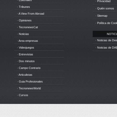
· Editoriales
· Privacidad
· Tribunes
· Quién somos
· A View From Abroad
· Sitemap
· Opiniones
· Política de Coo
· TecnonewsCat
· Noticias
NOTICIA
· Noticias de D
· Area empresas
· Videojuegos
· Noticias de DA
· Entrevistas
· Dos minutos
· Campo Contrario
· Articulistas
· Guia Profesionales
· TecnonewsWorld
· Cursos