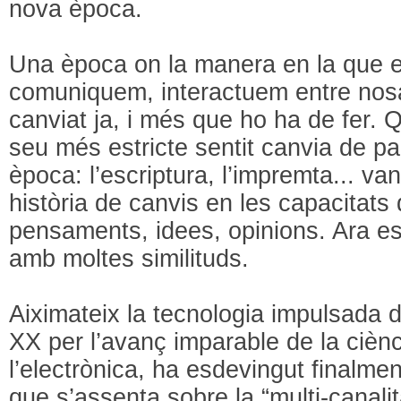
nova època.
Una època on la manera en la que 
comuniquem, interactuem entre nosa
canviat ja, i més que ho ha de fer. 
seu més estricte sentit canvia de p
època: l’escriptura, l’impremta... v
història de canvis en les capacitats
pensaments, idees, opinions. Ara 
amb moltes similituds.
Aiximateix la tecnologia impulsada d
XX per l’avanç imparable de la ciènci
l’electrònica, ha esdevingut finalme
que s’assenta sobre la “multi-canalit