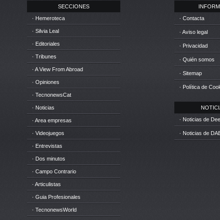
SECCIONES
INFORM
· Hemeroteca
· Contacta
· Silvia Leal
· Aviso legal
· Editoriales
· Privacidad
· Tribunes
· Quién somos
· A View From Abroad
· Sitemap
· Opiniones
· Política de Coo
· TecnonewsCat
· Noticias
NOTICIA
· Noticias de D
· Area empresas
· Videojuegos
· Noticias de DA
· Entrevistas
· Dos minutos
· Campo Contrario
· Articulistas
· Guia Profesionales
· TecnonewsWorld