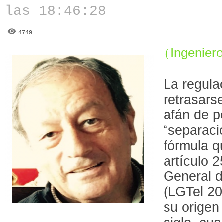
las 18:46:28
4749
Ingenier
(
La regula
retrasars
afán de p
“separaci
fórmula q
artículo 
General 
(LGTel 20
su origen