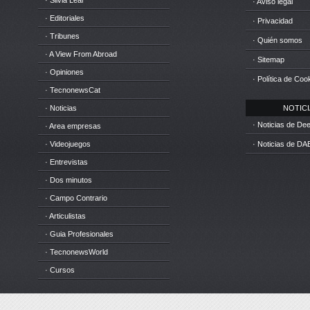
· Silvia Leal
· Aviso legal
· Editoriales
· Privacidad
· Tribunes
· Quién somos
· A View From Abroad
· Sitemap
· Opiniones
· Política de Coo
· TecnonewsCat
· Noticias
NOTICIA
· Noticias de D
· Area empresas
· Videojuegos
· Noticias de DA
· Entrevistas
· Dos minutos
· Campo Contrario
· Articulistas
· Guia Profesionales
· TecnonewsWorld
· Cursos