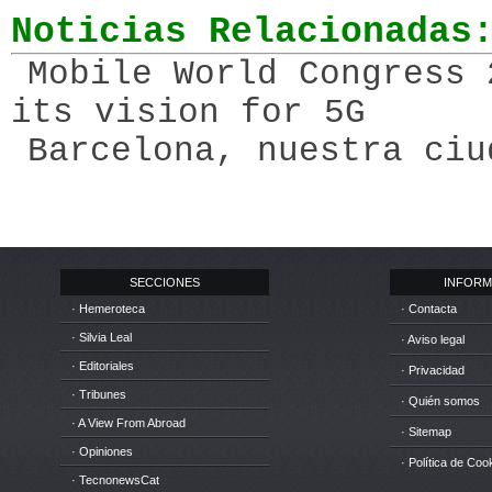
Noticias Relacionadas
Mobile World Congress 
its vision for 5G
Barcelona, nuestra ciu
SECCIONES
INFORM
· Hemeroteca
· Contacta
· Silvia Leal
· Aviso legal
· Editoriales
· Privacidad
· Tribunes
· Quién somos
· A View From Abroad
· Sitemap
· Opiniones
· Política de Coo
· TecnonewsCat