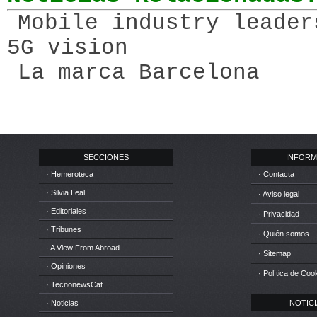
Mobile industry leader
5G vision
La marca Barcelona
SECCIONES
INFORM
· Hemeroteca
· Contacta
· Silvia Leal
· Aviso legal
· Editoriales
· Privacidad
· Tribunes
· Quién somos
· A View From Abroad
· Sitemap
· Opiniones
· Política de Coo
· TecnonewsCat
· Noticias
NOTICIA