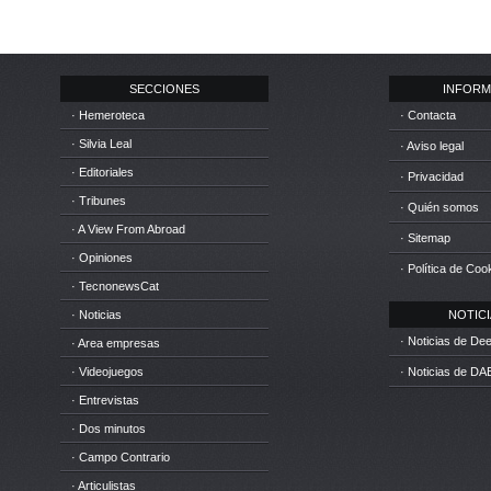
SECCIONES
INFORM
· Hemeroteca
· Contacta
· Silvia Leal
· Aviso legal
· Editoriales
· Privacidad
· Tribunes
· Quién somos
· A View From Abroad
· Sitemap
· Opiniones
· Política de Coo
· TecnonewsCat
· Noticias
NOTICIA
· Noticias de D
· Area empresas
· Videojuegos
· Noticias de DA
· Entrevistas
· Dos minutos
· Campo Contrario
· Articulistas