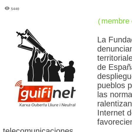
5440
membre d
(
La Fundac
denunciam
territoria
de Españ
despliegu
pueblos 
las norma
ralentizan
Internet d
favorecie
telecomunicaciones.