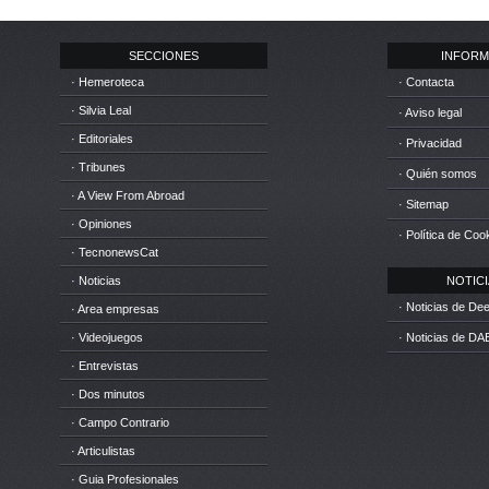
SECCIONES
INFORM
· Hemeroteca
· Contacta
· Silvia Leal
· Aviso legal
· Editoriales
· Privacidad
· Tribunes
· Quién somos
· A View From Abroad
· Sitemap
· Opiniones
· Política de Coo
· TecnonewsCat
· Noticias
NOTICIA
· Noticias de D
· Area empresas
· Videojuegos
· Noticias de DA
· Entrevistas
· Dos minutos
· Campo Contrario
· Articulistas
· Guia Profesionales