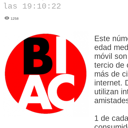
las 19:10:22
1258
Este núme
edad medi
móvil son
tercio de
más de ci
internet.
utilizan i
amistades
1 de cada
consumido