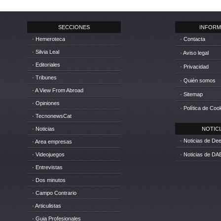
SECCIONES
INFORM
· Hemeroteca
· Contacta
· Silvia Leal
· Aviso legal
· Editoriales
· Privacidad
· Tribunes
· Quién somos
· A View From Abroad
· Sitemap
· Opiniones
· Política de Coo
· TecnonewsCat
· Noticias
NOTICIA
· Noticias de D
· Area empresas
· Videojuegos
· Noticias de DA
· Entrevistas
· Dos minutos
· Campo Contrario
· Articulistas
· Guia Profesionales