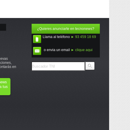
¿Quieres anunciarte en tecnonews?
Llama al teléfono
► 93 459 18 69
o envia un email
► clique aqui
uevas
ciones,
ontarás en
onews
a tus