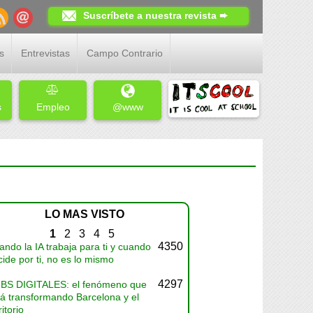
Suscríbete a nuestra revista ➨
s
Entrevistas
Campo Contrario
s
Empleo
@www
LO MAS VISTO
1
2
3
4
5
4350
ndo la IA trabaja para ti y cuando
ide por ti, no es lo mismo
4297
BS DIGITALES: el fenómeno que
tá transformando Barcelona y el
ritorio