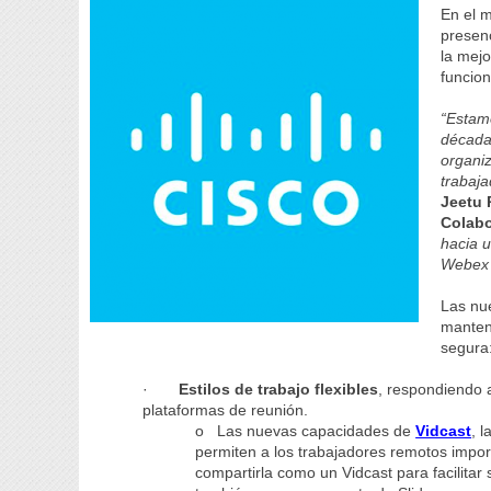
En el m
presen
la mejo
funcio
“
Estam
décadas
organiz
trabaj
Jeetu 
Colabo
hacia u
Webe
Las nu
manten
segura
·
Estilos de trabajo flexibles
, respondiendo a
plataformas de reunión.
o Las nuevas capacidades de
Vidcast
, 
permiten a los trabajadores remotos impo
compartirla como un Vidcast para facilita