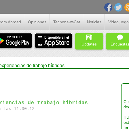
From Abroad
Opiniones
TecnonewsCat
Noticias
Videojuego
Updates
Encuesta
xperiencias de trabajo híbridas
Cua
riencias de trabajo híbridas
dec
a las 11:30:12
HU
es
ter