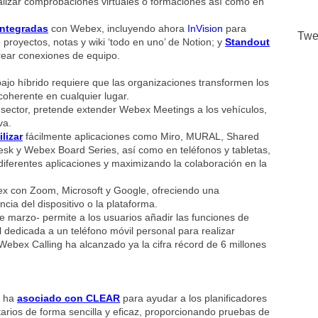
alizar comprobaciones virtuales o formaciones así como en
integradas
con Webex, incluyendo ahora
InVision
para
Twe
e proyectos, notas y wiki ‘todo en uno’ de Notion; y
Standout
rear conexiones de equipo.
abajo híbrido requiere que las organizaciones transformen los
coherente en cualquier lugar.
 sector, pretende extender Webex Meetings a los vehículos,
va.
ilizar
fácilmente aplicaciones como Miro, MURAL, Shared
esk y Webex Board Series, así como en teléfonos y tabletas,
diferentes aplicaciones y maximizando la colaboración en la
ex con Zoom, Microsoft y Google, ofreciendo una
ia del dispositivo o la plataforma.
de marzo- permite a los usuarios añadir las funciones de
dedicada a un teléfono móvil personal para realizar
ebex Calling ha alcanzado ya la cifra récord de 6 millones
e ha
asociado con CLEAR
para ayudar a los planificadores
tarios de forma sencilla y eficaz, proporcionando pruebas de