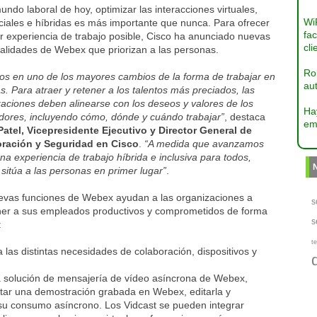
undo laboral de hoy, optimizar las interacciones virtuales,
Wi
ciales e híbridas es más importante que nunca. Para ofrecer
fac
r experiencia de trabajo posible, Cisco ha anunciado nuevas
cli
nalidades de Webex que priorizan a las personas.
Ro
os en uno de los mayores cambios
de
la forma de trabajar en
aut
. Para atraer y retener a los
talentos
más preciados, las
aciones deben alinearse con los deseos y valores de los
Ha
adores, incluyendo cómo, dónde y cuándo trabajar
”
, destaca
em
Patel,
V
icepresidente
E
jecutivo y
D
irector
G
eneral de
ración y Seguridad en
Cisco
.
“
A medida que avanzamos
na experiencia de trabajo híbrida
e
inclusiva para todos,
x
sitúa a las personas en primer lugar”
.
evas funciones de Webex ayudan a las organizaciones a
s
er a sus empleados productivos y comprometidos de forma
s
:
te
 las distintas necesidades de colaboración, dispositivos y
la solución de mensajería de vídeo asíncrona de Webex,
rtar una demostración grabada en Webex, editarla y
r su consumo asíncrono. Los Vidcast se pueden integrar