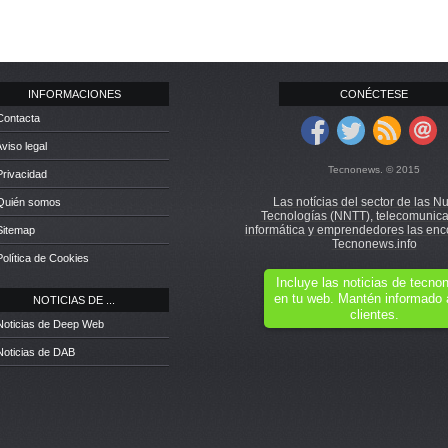
INFORMACIONES
CONÉCTESE
Contacta
Aviso legal
Tecnonews. © 2015
Privacidad
Las notícias del sector de las N
 Quién somos
Tecnologías (NNTT), telecomunica
informática y emprendedores las enc
Sitemap
Tecnonews.info
Política de Cookies
Incluye las noticias de tecn
en tu web. Mantén informado 
NOTICIAS DE ...
clientes.
Noticias de Deep Web
Noticias de DAB