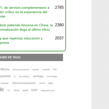
2785
Fi: de servicio complementario a
tor crítico en la experiencia del
ente
2380
bots pidiendo limosna en China: la
omatización llega al último oficio
2037
y que repensar educación y
presa
NUBE DE TAGS
oftware
FM
posicionamiento
diseño
android
eguretat
y
perittage
tecnología,
tecnologia
telecomunicaciones
atac
móvil
cnologia,
de
ERP
virus
perti
TI,
arquitectura,