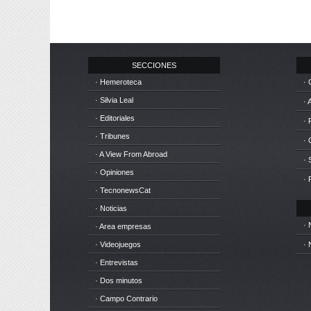
SECCIONES
· Hemeroteca
· 
· Silvia Leal
· 
· Editoriales
· 
· Tribunes
·
· A View From Abroad
· 
· Opiniones
· 
· TecnonewsCat
· Noticias
· 
· Area empresas
· Videojuegos
· 
· Entrevistas
· Dos minutos
· Campo Contrario