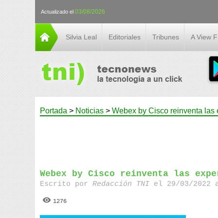
03/08/2026
Actualizado el
Silvia Leal
Editoriales
Tribunes
A View 
Portada
>
Noticias
>
Webex by Cisco reinventa las e
Webex by Cisco reinventa las expe
Escrito por
Redacción TNI
el 29/03/2022 
1276