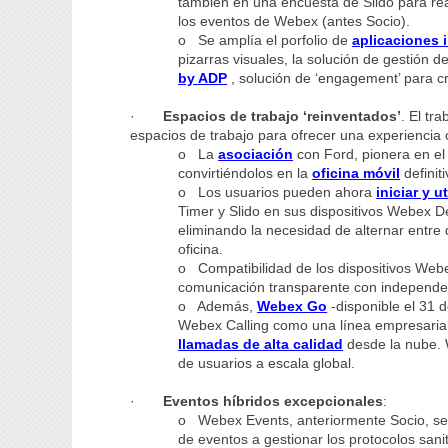
también en una encuesta de Slido para re
los eventos de Webex (antes Socio).
o Se amplía el porfolio de
aplicaciones 
pizarras visuales, la solución de gestión d
by ADP
, solución de ‘engagement’ para c
·
Espacios de trabajo ‘reinventados’
. El tr
espacios de trabajo para ofrecer una experiencia 
o La
asociación
con Ford, pionera en el
convirtiéndolos en la
oficina móvil
definiti
o Los usuarios pueden ahora
iniciar y ut
Timer y Slido en sus dispositivos Webex D
eliminando la necesidad de alternar entre 
oficina.
o Compatibilidad de los dispositivos Web
comunicación transparente con independenc
o Además,
Webex Go
-disponible el 31 
Webex Calling como una línea empresarial 
llamadas de alta calidad
desde la nube. W
de usuarios a escala global.
·
Eventos híbridos excepcionales
:
o Webex Events, anteriormente Socio, s
de eventos a gestionar los protocolos sani