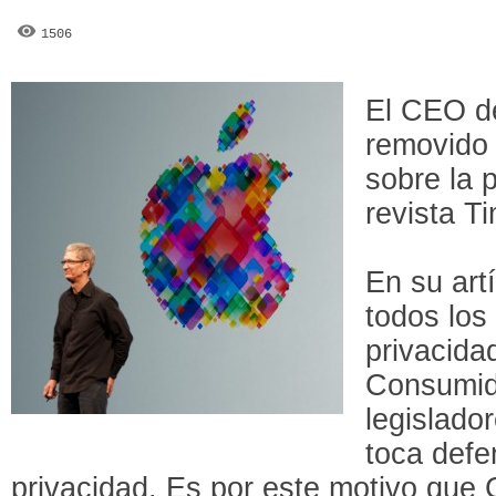
1506
El CEO d
removido 
sobre la 
revista T
En su art
todos los
privacidad
Consumid
legislado
toca defe
privacidad. Es por este motivo que