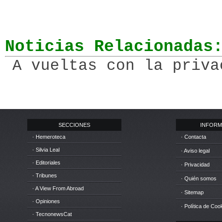
Noticias Relacionadas
A vueltas con la priva
SECCIONES
INFORM
· Hemeroteca
· Contacta
· Silvia Leal
· Aviso legal
· Editoriales
· Privacidad
· Tribunes
· Quién somos
· A View From Abroad
· Sitemap
· Opiniones
· Política de Coo
· TecnonewsCat