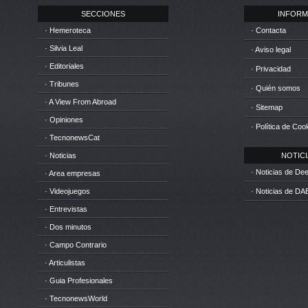
SECCIONES
INFORM
· Hemeroteca
· Contacta
· Silvia Leal
· Aviso legal
· Editoriales
· Privacidad
· Tribunes
· Quién somos
· A View From Abroad
· Sitemap
· Opiniones
· Política de Coo
· TecnonewsCat
· Noticias
NOTICIA
· Noticias de D
· Area empresas
· Videojuegos
· Noticias de DA
· Entrevistas
· Dos minutos
· Campo Contrario
· Articulistas
· Guia Profesionales
· TecnonewsWorld