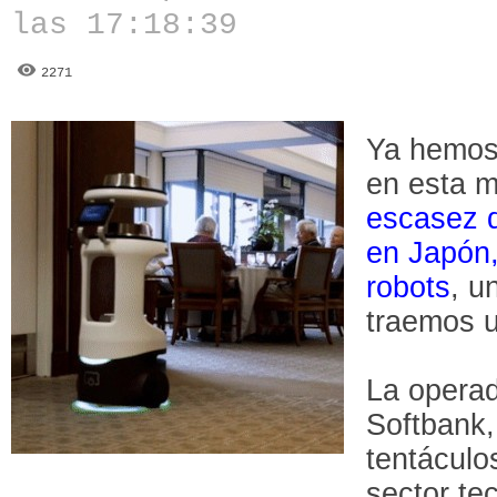
las 17:18:39
2271
Ya hemos 
en esta m
escasez d
en Japón,
robots
, u
traemos 
La operad
Softbank,
tentáculo
sector te