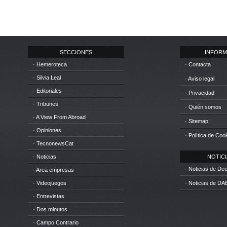
SECCIONES
INFORM
· Hemeroteca
· Contacta
· Silvia Leal
· Aviso legal
· Editoriales
· Privacidad
· Tribunes
· Quién somos
· A View From Abroad
· Sitemap
· Opiniones
· Política de Coo
· TecnonewsCat
· Noticias
NOTICIA
· Noticias de D
· Area empresas
· Videojuegos
· Noticias de DA
· Entrevistas
· Dos minutos
· Campo Contrario