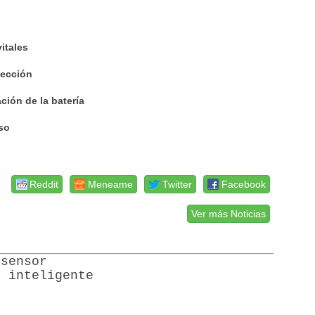
itales
etección
ción de la batería
uso
Reddit
Meneame
Twitter
Facebook
Ver más Noticias
 sensor
d inteligente