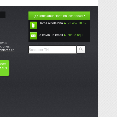
¿Quieres anunciarte en tecnonews?
Llama al teléfono
► 93 459 18 69
o envia un email
► clique aqui
uevas
ciones,
ontarás en
onews
a tus