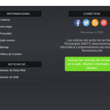
INFORMACIONES
CONÉCTESE
Contacta
Aviso legal
Tecnonews. © 2015
Privacidad
Las notícias del sector de las N
 Quién somos
Tecnologías (NNTT), telecomunica
informática y emprendedores las enc
Sitemap
Tecnonews.info
Política de Cookies
Incluye las noticias de tecn
en tu web. Mantén informado 
NOTICIAS DE ...
clientes.
Noticias de Deep Web
Noticias de DAB