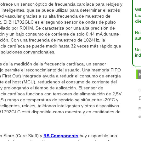
frece un sensor óptico de frecuencia cardíaca para relojes y
Wi
inteligentes, que se puede utilizar para determinar el estrés
fac
ad vascular gracias a su alta frecuencia de muestreo de
cli
. El BH1792GLC es el segundo sensor de ondas de pulso
llado por ROHM. Se caracteriza por una alta precisión de
Ro
ión y un bajo consumo de corriente de solo 0,44 mA durante
aut
ición. Con una frecuencia de muestreo de 1024Hz, la
ncia cardíaca se puede medir hasta 32 veces más rápido que
Un
 soluciones convencionales.
ind
 de la medición de la frecuencia cardíaca, un sensor
ojo permite el reconocimiento del usuario. Una memoria FIFO
In First Out) integrada ayuda a reducir el consumo de energía
te del host (MCU), reduciendo el consumo de corriente del
y prolongando el tiempo de aplicación. El sensor de
F
cia cardíaca funciona con tensiones de alimentación de 2,5V
 Su rango de temperatura de servicio se sitúa entre -20°C y
igentes, relojes, teléfonos inteligentes y otros dispositivos
p
l BH1792GLC está disponible como muestra y en cantidades de
d
o Store (Core Staff) y
RS Components
hay disponible una