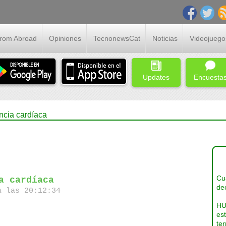
From Abroad
Opiniones
TecnonewsCat
Noticias
Videojuego
Updates
Encuesta
ncia cardíaca
Cua
a cardíaca
dec
a las 20:12:34
HU
es
ter