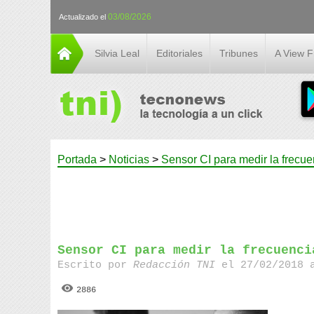
03/08/2026
Actualizado el
Silvia Leal
Editoriales
Tribunes
A View 
Portada
>
Noticias
>
Sensor CI para medir la frecue
Sensor CI para medir la frecuenci
Escrito por
Redacción TNI
el 27/02/2018 
2886