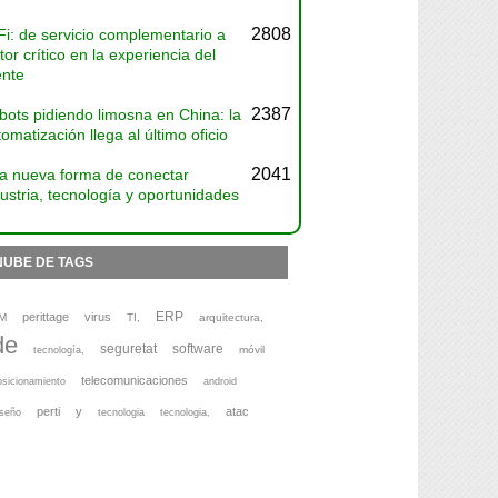
2808
Fi: de servicio complementario a
tor crítico en la experiencia del
ente
2387
bots pidiendo limosna en China: la
omatización llega al último oficio
2041
a nueva forma de conectar
ustria, tecnología y oportunidades
NUBE DE TAGS
ERP
perittage
virus
M
TI,
arquitectura,
de
seguretat
software
móvil
tecnología,
telecomunicaciones
osicionamiento
android
perti
y
atac
iseño
tecnologia
tecnologia,