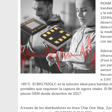
ROHM o
bandas 
y la ed
1024Hz
desarro
detecc
la med
frecue
con las
Además
infrarr
(First 
por par
sensor 
frecuen
a 3,6V.
+85°C. El BH1792GLC es la solución ideal para bandas intel
portátiles que requieren la captura de signos vitales. E
piezas OEM desde diciembre de 2017.
A través de los distribuidores en línea Chip One Stop, Zyc