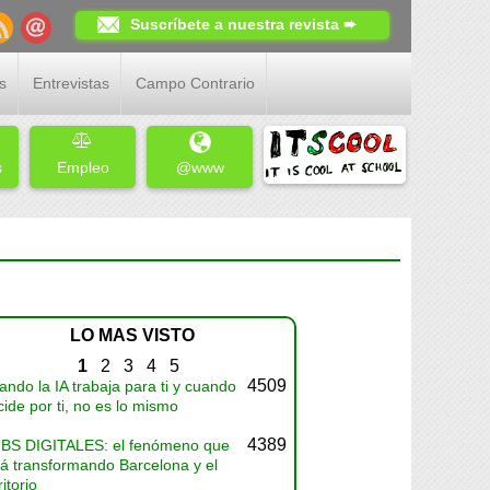
Suscríbete a nuestra revista ➨
s
Entrevistas
Campo Contrario
s
Empleo
@www
LO MAS VISTO
1
2
3
4
5
4509
ndo la IA trabaja para ti y cuando
ide por ti, no es lo mismo
4389
BS DIGITALES: el fenómeno que
tá transformando Barcelona y el
ritorio