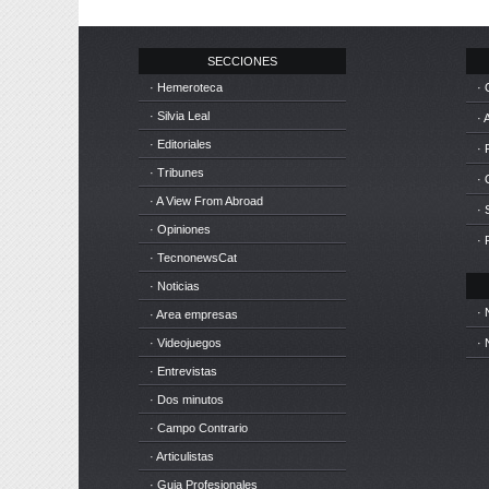
SECCIONES
· Hemeroteca
· 
· Silvia Leal
· 
· Editoriales
· 
· Tribunes
·
· A View From Abroad
· 
· Opiniones
· 
· TecnonewsCat
· Noticias
· 
· Area empresas
· Videojuegos
· 
· Entrevistas
· Dos minutos
· Campo Contrario
· Articulistas
· Guia Profesionales