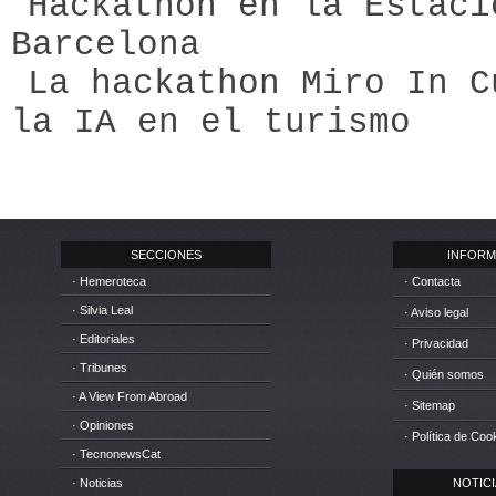
Hackathon en la Estaci
Barcelona
La hackathon Miro In C
la IA en el turismo
SECCIONES
INFORM
· Hemeroteca
· Contacta
· Silvia Leal
· Aviso legal
· Editoriales
· Privacidad
· Tribunes
· Quién somos
· A View From Abroad
· Sitemap
· Opiniones
· Política de Coo
· TecnonewsCat
· Noticias
NOTICIA