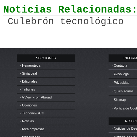
Noticias Relacionadas
Culebrón tecnológico
SECCIONES
INFORM
· Hemeroteca
· Contacta
· Silvia Leal
· Aviso legal
· Editoriales
· Privacidad
· Tribunes
· Quién somos
· A View From Abroad
· Sitemap
· Opiniones
· Política de Coo
· TecnonewsCat
· Noticias
NOTICIA
· Noticias de D
· Area empresas