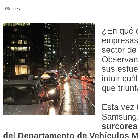
3875
¿En qué e
empresas
sector de
Observan
sus esfue
intuir cu
que triun
Esta vez 
Samsung
surcorea
del Departamento de Vehículos M