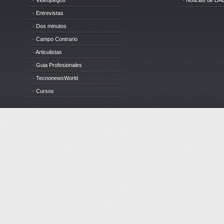
· Videojuegos
· Noticias de DA
· Entrevistas
· Dos minutos
· Campo Contrario
· Articulistas
· Guia Profesionales
· TecnonewsWorld
· Cursos