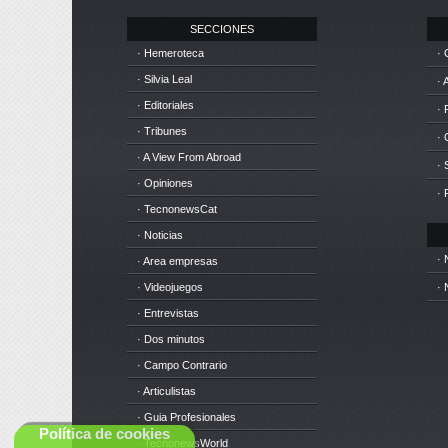
SECCIONES
· Hemeroteca
· 
· Silvia Leal
· 
· Editoriales
· 
· Tribunes
·
· A View From Abroad
· 
· Opiniones
· 
· TecnonewsCat
· Noticias
· 
· Area empresas
· Videojuegos
· 
· Entrevistas
· Dos minutos
· Campo Contrario
· Articulistas
· Guia Profesionales
Política de cookies
· TecnonewsWorld