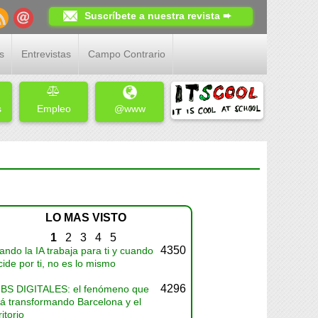
Suscríbete a nuestra revista ➨
s
Entrevistas
Campo Contrario
s
Empleo
@www
LO MAS VISTO
1
2
3
4
5
4350
ndo la IA trabaja para ti y cuando
ide por ti, no es lo mismo
4296
BS DIGITALES: el fenómeno que
tá transformando Barcelona y el
ritorio