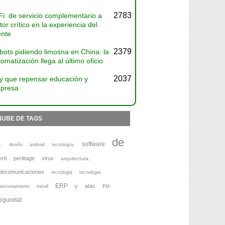
2783
Fi: de servicio complementario a
tor crítico en la experiencia del
ente
2379
bots pidiendo limosna en China: la
omatización llega al último oficio
2037
y que repensar educación y
presa
NUBE DE TAGS
de
software
,
diseño
android
tecnología,
erti
perittage
virus
arquitectura,
elecomunicaciones
tecnologia
tecnologia,
ERP
y
atac
móvil
FM
osicionamiento
eguretat