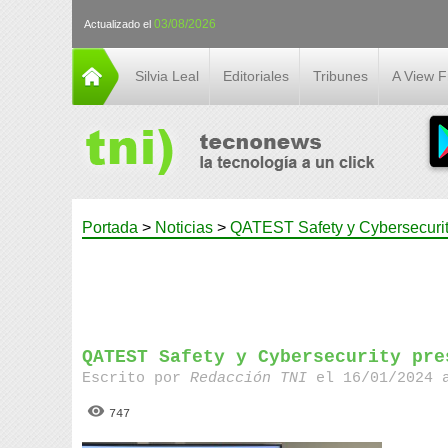
03/08/2026
Actualizado el
Silvia Leal
Editoriales
Tribunes
A View 
Portada
>
Noticias
>
QATEST Safety y Cybersecurit
QATEST Safety y Cybersecurity pre
Escrito por
Redacción TNI
el 16/01/2024 
747