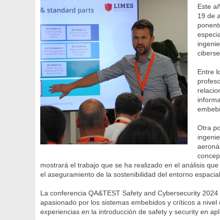
Este añ
19 de a
ponent
especia
ingenie
ciberse
Entre 
profeso
relacio
informa
embebid
Otra p
ingenie
aeronáu
concept
mostrará el trabajo que se ha realizado en el análisis que
el aseguramiento de la sostenibilidad del entorno espacial
La conferencia QA&TEST Safety and Cybersecurity 2024 ta
apasionado por los sistemas embebidos y críticos a nivel 
experiencias en la introducción de safety y security en apl