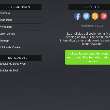
INFORMACIONES
CONÉCTESE
Contacta
Aviso legal
Tecnonews. © 2015
Privacidad
Las notícias del sector de las N
 Quién somos
Tecnologías (NNTT), telecomunica
informática y emprendedores las enc
Sitemap
Tecnonews.info
Política de Cookies
Incluye las noticias de tecn
en tu web. Mantén informado 
NOTICIAS DE ...
clientes.
Noticias de Deep Web
Noticias de DAB