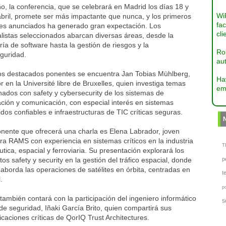
o, la conferencia, que se celebrará en Madrid los días 18 y
Wi
bril, promete ser más impactante que nunca, y los primeros
fac
es anunciados ha generado gran expectación. Los
cli
listas seleccionados abarcan diversas áreas, desde la
ría de software hasta la gestión de riesgos y la
Ro
guridad.
aut
los destacados ponentes se encuentra Jan Tobias Mühlberg,
Ha
r en la Université libre de Bruxelles, quien investiga temas
em
nados con safety y cybersecurity de los sistemas de
ción y comunicación, con especial interés en sistemas
os confiables e infraestructuras de TIC críticas seguras.
onente que ofrecerá una charla es Elena Labrador, joven
ra RAMS con experiencia en sistemas críticos en la industria
TI
tica, espacial y ferroviaria. Su presentación explorará los
os safety y security en la gestión del tráfico espacial, donde
p
 aborda las operaciones de satélites en órbita, centradas en
t
.
p
mbién contará con la participación del ingeniero informático
s
de seguridad, Iñaki García Brito, quien compartirá sus
icaciones críticas de QorIQ Trust Architectures.