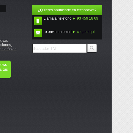
¿Quieres anunciarte en tecnonews?
Llama al teléfono
► 93 459 18 69
o envia un email
► clique aqui
uevas
ciones,
ontarás en
onews
a tus