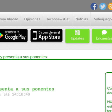
From Abroad
Opiniones
TecnonewsCat
Noticias
Videojuego
Updates
Encuesta
y presenta a sus ponentes
Cua
senta a sus ponentes
dec
a las 14:10:40
HU
es
ter