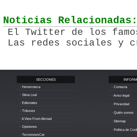
Noticias Relacionadas
El Twitter de los famo
Las redes sociales y c
SECCIONES
INFORM
· Hemeroteca
· Contacta
· Silvia Leal
· Aviso legal
· Editoriales
· Privacidad
· Tribunes
· Quién somos
· A View From Abroad
· Sitemap
· Opiniones
· Política de Coo
· TecnonewsCat