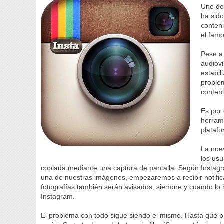
Uno de
ha sido
conten
el fam
Pese a
audiovi
estabil
problem
conteni
Es por
herrami
platafo
La nue
los usu
copiada mediante una captura de pantalla. Según Instagr
una de nuestras imágenes, empezaremos a recibir notifi
fotografías también serán avisados, siempre y cuando l
Instagram.
El problema con todo sigue siendo el mismo. Hasta qué 