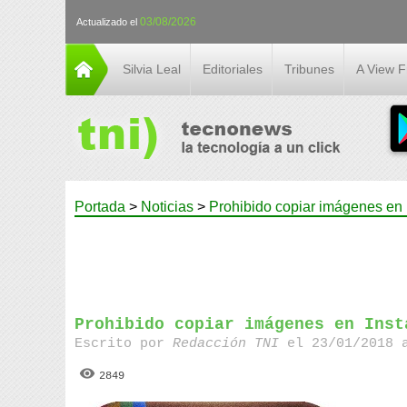
03/08/2026
Actualizado el
Silvia Leal
Editoriales
Tribunes
A View 
Portada
>
Noticias
>
Prohibido copiar imágenes en
Prohibido copiar imágenes en Inst
Escrito por
Redacción TNI
el 23/01/2018 
2849