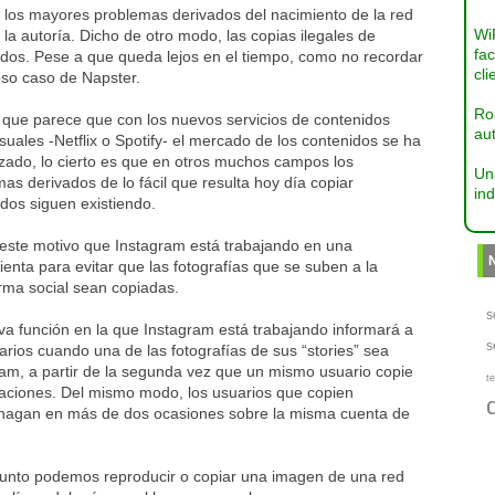
 los mayores problemas derivados del nacimiento de la red
Wi
 la autoría. Dicho de otro modo, las copias ilegales de
fac
idos. Pese a que queda lejos en el tiempo, como no recordar
cli
oso caso de Napster.
Ro
 que parece que con los nuevos servicios de contenidos
aut
suales -Netflix o Spotify- el mercado de los contenidos se ha
izado, lo cierto es que en otros muchos campos los
Un
as derivados de lo fácil que resulta hoy día copiar
ind
dos siguen existiendo.
 este motivo que Instagram está trabajando en una
enta para evitar que las fotografías que se suben a la
rma social sean copiadas.
s
va función en la que Instagram está trabajando informará a
s
arios cuando una de las fotografías de sus “stories” sea
am, a partir de la segunda vez que un mismo usuario copie
te
caciones. Del mismo modo, los usuarios que copien
o hagan en más de dos ocasiones sobre la misma cuenta de
punto podemos reproducir o copiar una imagen de una red