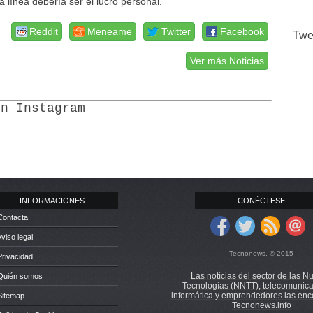
La línea debería ser el lucro personal.
Reddit
Meneame
Twitter
Facebook
Twe
Ver más Noticias
en Instagram
INFORMACIONES
CONÉCTESE
Contacta
Aviso legal
Tecnonews. © 2015
Privacidad
Las notícias del sector de las N
 Quién somos
Tecnologías (NNTT), telecomunica
informática y emprendedores las enc
Sitemap
Tecnonews.info