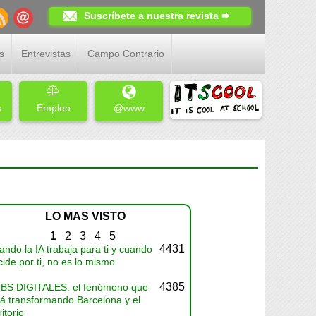
Suscríbete a nuestra revista ➨
s
Entrevistas
Campo Contrario
s
Empleo
@www
LO MAS VISTO
1
2
3
4
5
4431
ndo la IA trabaja para ti y cuando
ide por ti, no es lo mismo
4385
BS DIGITALES: el fenómeno que
tá transformando Barcelona y el
ritorio