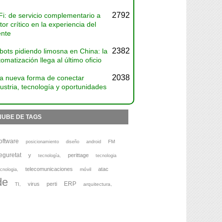
2792
Fi: de servicio complementario a
tor crítico en la experiencia del
ente
2382
bots pidiendo limosna en China: la
omatización llega al último oficio
2038
a nueva forma de conectar
ustria, tecnología y oportunidades
NUBE DE TAGS
oftware
FM
posicionamiento
diseño
android
eguretat
y
perittage
tecnología,
tecnologia
telecomunicaciones
atac
móvil
cnologia,
de
ERP
virus
perti
TI,
arquitectura,