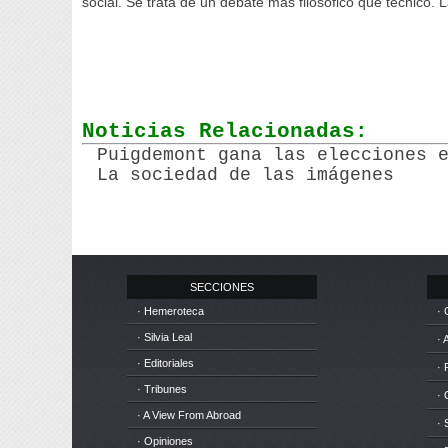
social. Se trata de un debate más filosófico que técnico. 
Noticias Relacionadas:
Puigdemont gana las elecciones 
La sociedad de las imágenes
SECCIONES
· Hemeroteca
· 
· Silvia Leal
· 
· Editoriales
· 
· Tribunes
·
· A View From Abroad
· 
· Opiniones