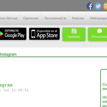
From Abroad
Opiniones
TecnonewsCat
Noticias
Videojuego
Updates
Encuesta
 Instagram
Cua
agram
dec
a las 21:20:41
HU
es
ter