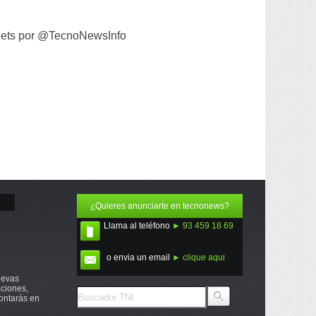
ets por @TecnoNewsInfo
¿Quieres anunciarte en tecnonews?
Llama al teléfono
► 93 459 18 69
o envia un email
► clique aqui
uevas
ciones,
ontarás en