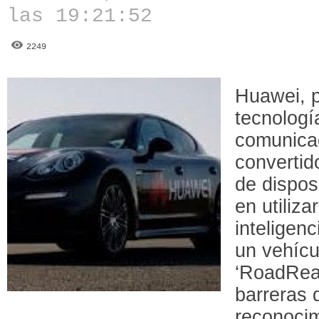
las 19:21:52
2249
Huawei, p
tecnologí
comunicac
convertid
de dispos
en utiliz
inteligenc
un vehícu
‘RoadRea
barreras 
reconocim