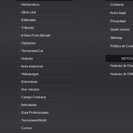
· Hemeroteca
· Contacta
· Silvia Leal
· Aviso legal
· Editoriales
· Privacidad
· Tribunes
· Quién somos
· A View From Abroad
· Sitemap
· Opiniones
· Política de Coo
· TecnonewsCat
· Noticias
NOTICIA
· Noticias de D
· Area empresas
· Videojuegos
· Noticias de DA
· Entrevistas
· Dos minutos
· Campo Contrario
· Articulistas
· Guia Profesionales
· TecnonewsWorld
· Cursos