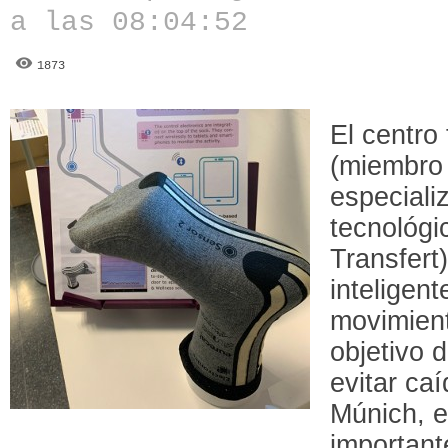
a las 08:04:52
1873
El centro
(miembro 
especiali
tecnológi
Transfert
inteligent
movimient
objetivo d
evitar ca
Múnich, 
important