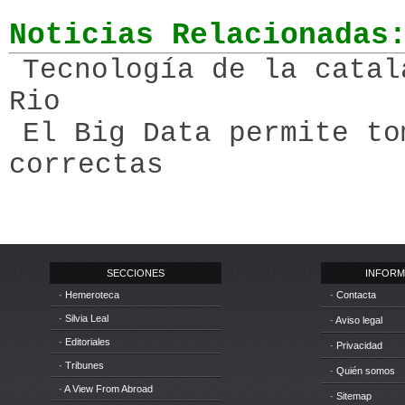
Noticias Relacionadas
Tecnología de la catal
Rio
El Big Data permite to
correctas
SECCIONES
INFORM
· Hemeroteca
· Contacta
· Silvia Leal
· Aviso legal
· Editoriales
· Privacidad
· Tribunes
· Quién somos
· A View From Abroad
· Sitemap